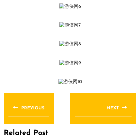
文
章
PREVIOUS
NEXT
导
Previous
Next
航
post:
post:
Related Post