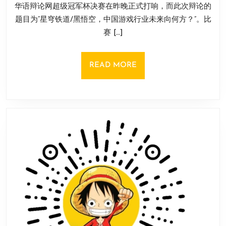
网
戏！
华语辩论网超级冠军杯决赛在昨晚正式打响，而此次辩论的
月
决
11
题目为“星穹铁道/黑悟空，中国游戏行业未来向何方？”。比
赛
日
赛 […]
结
果
公
READ
READ MORE
布！
MORE
《黑
神
话》
打
败
《崩
铁》