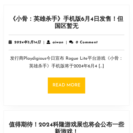
《小骨：英雄杀手》手机版6月4日发售！但
《小
国区暂无
骨：
英
2024
aiwan
2024年3月14日
|
aiwan
|
0 Comment
雄
年
3
杀
发行商Playdigious今日宣布 Rogue Lite平台游戏《小骨：
月
手》
14
英雄杀手》手机版将于2024年6月4 […]
手
日
机
版
READ
READ MORE
6
MORE
月
4
日
发
值得期待！2024科隆游戏展也将会公布一些
售！
值
新游戏！