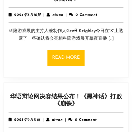
但
得
国
期
区
2024
aiwan
2024年8月15日
|
aiwan
|
0 Comment
待！
年
暂
8
2024
无
科隆游戏展的主持人兼制作人Geoff Keighley今日在“X”上透
月
科
15
露了一些确认将会亮相科隆游戏展开幕夜直播 […]
隆
日
游
戏
READ
READ MORE
展
MORE
也
将
会
公
华语辩论网决赛结果公布！《黑神话》打败
布
华
《崩铁》
一
语
些
辩
新
2023
aiwan
2023年9月11日
|
aiwan
|
0 Comment
论
年
游
9