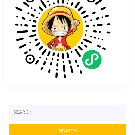
发
布
会
亮
相
Search
for: