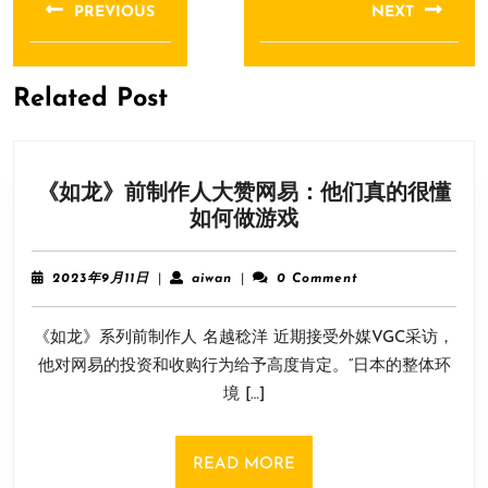
章
PREVIOUS
NEXT
导
Previous
Next
航
post:
post:
Related Post
《如龙》前制作人大赞网易：他们真的很懂
《如
如何做游戏
龙》
前
2023
aiwan
2023年9月11日
|
aiwan
|
0 Comment
制
年
9
作
《如龙》系列前制作人 名越稔洋 近期接受外媒VGC采访，
月
人
11
他对网易的投资和收购行为给予高度肯定。“日本的整体环
大
日
境 […]
赞
网
易：
READ
READ MORE
他
MORE