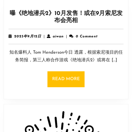
更
曝《绝地潜兵2》10月发售！或在9月索尼发
有
曝
布会亮相
保
《绝
障！
地
2023
aiwan
2023年9月12日
|
aiwan
|
0 Comment
潜
年
9
兵
知名爆料人 Tom Henderson今日 透露，根据索尼项目的任
月
2》
12
务简报，第三人称合作游戏《绝地潜兵2》或将在 […]
10
日
月
发
READ
READ MORE
售！
MORE
或
在
9
月
索
尼