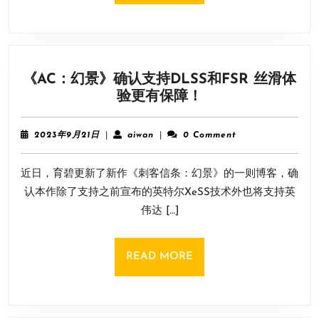
们
真
的
很
《AC：幻景》确认支持DLSS和FSR 丝滑体
懂
《AC：
验更有保障！
如
幻
何
景》
做
2023
aiwan
2023年9月21日
|
aiwan
|
0 Comment
确
游
年
9
认
戏
近日，育碧更新了新作《刺客信条：幻景》的一则博客，确
月
支
21
认本作除了支持之前宣布的英特尔XeSS技术外也将支持英
持
日
伟达 […]
DLSS
和
FSR
READ
READ MORE
丝
MORE
滑
体
验