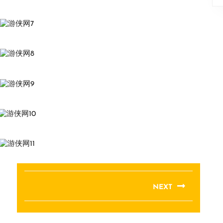
NEXT
Next
post: