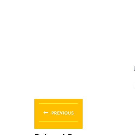
文
章
PREVIOUS
导
Previous
post: