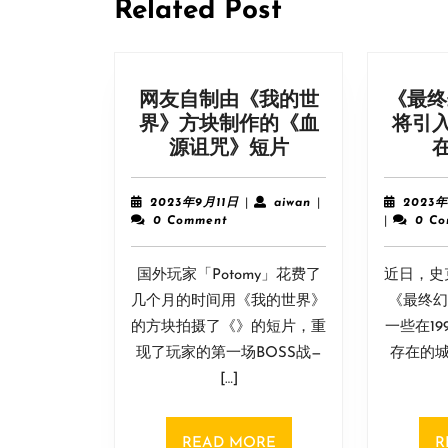
航
Related Post
网友自制由《我的世
《最终
界》方块制作的《血
将引
网
源诅咒》短片
友
自
2023
aiwan
2023年9月11日
|
aiwan
|
2023
制
年
0 Comment
|
0 C
9
由
月
《我
国外玩家「Potomy」花费了
11
近日，史
的
日
几个月的时间用《我的世界》
《最终幻
世
的方块拍摄了《》的短片，重
一些在1
界》
现了玩家的第一场BOSS战—
存在的城
方
[…]
块
制
作
READ
READ MORE
R