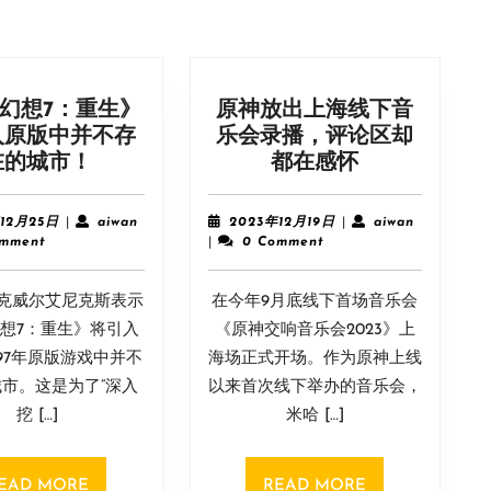
幻想7：重生》
原神放出上海线下音
入原版中并不存
乐会录播，评论区却
《最
原
在的城市！
都在感怀
终
神
幻
放
2023
aiwan
2023
aiwan
年12月25日
|
aiwan
2023年12月19日
|
aiwan
想
出
年
年
omment
|
0 Comment
12
12
7：
上
月
月
重
海
克威尔艾尼克斯表示
25
在今年9月底线下首场音乐会
19
生》
线
日
日
想7：重生》将引入
《原神交响音乐会2023》上
将
下
997年原版游戏中并不
海场正式开场。作为原神上线
引
音
市。这是为了“深入
以来首次线下举办的音乐会，
入
乐
挖 […]
米哈 […]
原
会
版
录
中
播，
READ
READ
EAD MORE
READ MORE