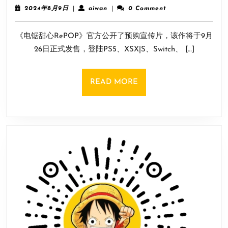
甜
在
2024
aiwan
2024年8月9日
|
aiwan
|
0 Comment
心
做
年
8
RePOP》
了
《电锯甜心RePOP》官方公开了预购宣传片，该作将于9月
月
预
9
26日正式发售，登陆PS5、XSX|S、Switch、 […]
售
日
宣
传
READ
READ MORE
片
MORE
发
布！
9
月
正
式
发
售