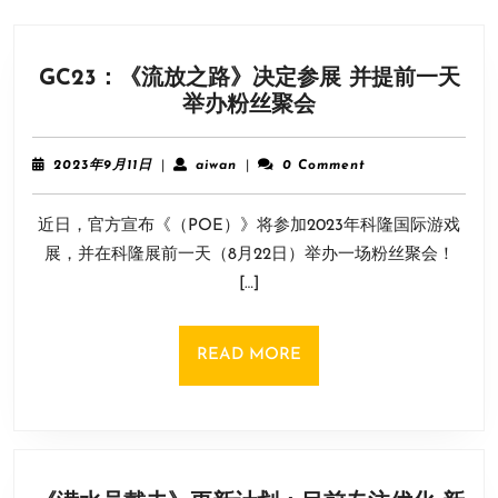
GC23：《流放之路》决定参展 并提前一天
GC23：
举办粉丝聚会
《流
放
2023
aiwan
2023年9月11日
|
aiwan
|
0 Comment
之
年
9
路》
近日，官方宣布《（POE）》将参加2023年科隆国际游戏
月
决
11
展，并在科隆展前一天（8月22日）举办一场粉丝聚会！
定
日
[…]
参
展
并
READ
READ MORE
提
MORE
前
一
天
举