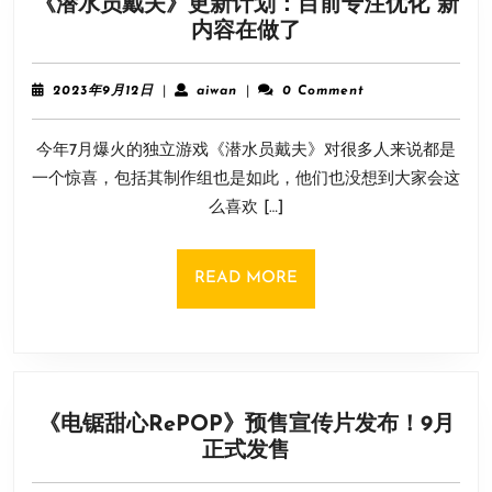
《潜水员戴夫》更新计划：目前专注优化 新
办
《潜
内容在做了
粉
水
丝
员
聚
2023
aiwan
2023年9月12日
|
aiwan
|
0 Comment
戴
会
年
9
夫》
今年7月爆火的独立游戏《潜水员戴夫》对很多人来说都是
月
更
12
一个惊喜，包括其制作组也是如此，他们也没想到大家会这
新
日
么喜欢 […]
计
划：
目
READ
READ MORE
前
MORE
专
注
优
化
《电锯甜心RePOP》预售宣传片发布！9月
新
《电
正式发售
内
锯
容