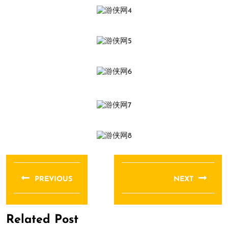
文
章
PREVIOUS
NEXT
导
Previous
Next
航
post:
post:
Related Post