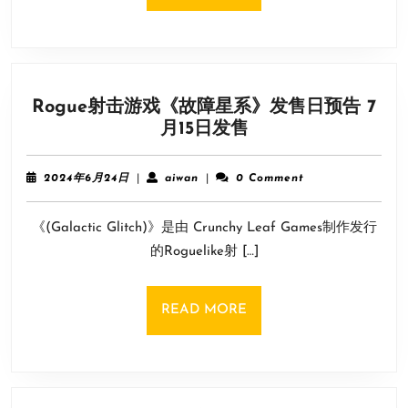
推
MORE
出
免
费
通
Rogue射击游戏《故障星系》发售日预告 7
行
Rogue
月15日发售
证
射
每
击
天
2024
aiwan
2024年6月24日
|
aiwan
|
0 Comment
游
年
免
6
戏
费
《(Galactic Glitch)》是由 Crunchy Leaf Games制作发行
月
《故
两
24
的Roguelike射 […]
障
日
场
星
系》
READ
READ MORE
发
MORE
售
日
预