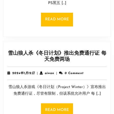
PS黑五 […]
2》
喜
加
READ
READ MORE
一！
MORE
PS
黑
五
促
雪山狼人杀《冬日计划》推出免费通行证 每
销
雪
天免费两场
内
山
容
狼
泄
2024
aiwan
2024年1月12日
|
aiwan
|
0 Comment
人
露
年
1
杀
雪山狼人杀游戏《冬日计划（Project Winter）》宣布推出
月
《冬
12
免费通行证，尽管有限制，但该系统允许用户 每 […]
日
日
计
划》
READ
READ MORE