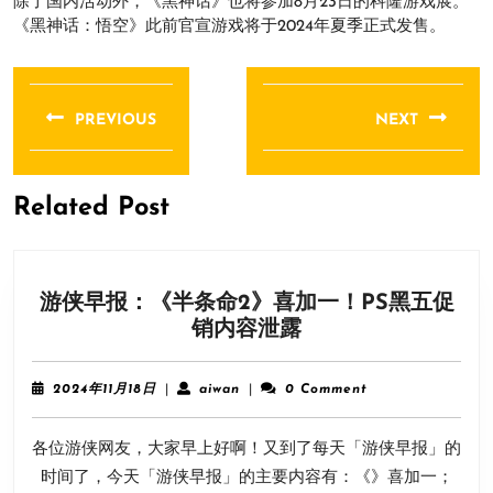
除了国内活动外，《黑神话》也将参加8月23日的科隆游戏展。
《黑神话：悟空》此前官宣游戏将于2024年夏季正式发售。
文
章
PREVIOUS
NEXT
导
Previous
Next
航
post:
post:
Related Post
游侠早报：《半条命2》喜加一！PS黑五促
游
销内容泄露
侠
早
2024
aiwan
2024年11月18日
|
aiwan
|
0 Comment
报：
年
11
《半
各位游侠网友，大家早上好啊！又到了每天「游侠早报」的
月
条
18
时间了，今天「游侠早报」的主要内容有：《》喜加一；
命
日