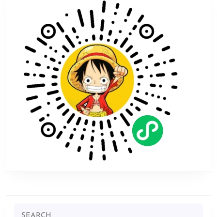
告
7
月
15
日
发
售
Search