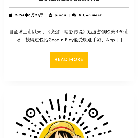
百
被
英
嫌
2024
aiwan
2024年5月21日
|
aiwan
|
0 Comment
雄，
年
弃
5
整
却
自全球上市以来，《突袭：暗影传说》迅速占领欧美RPG市
月
装
大
21
场，获得过包括Google Play最受欢迎手游、App […]
待
日
卖
发，
《突
READ
READ MORE
袭：
MORE
暗
影
传
说》
首
次
公
众
测