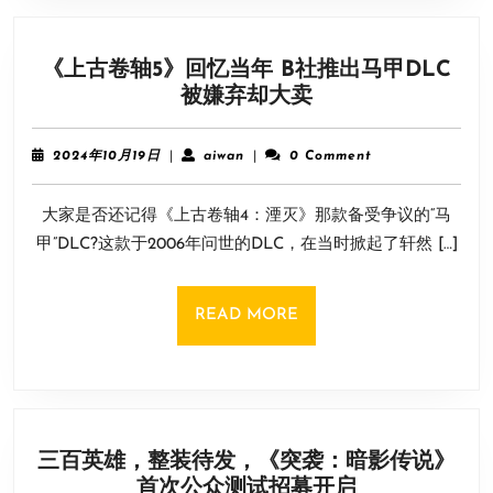
已
推
《上古卷轴5》回忆当年 B社推出马甲DLC
出！
《上
被嫌弃却大卖
宣
古
传
卷
片
2024
aiwan
2024年10月19日
|
aiwan
|
0 Comment
轴
年
赏
10
5》
大家是否还记得《上古卷轴4：湮灭》那款备受争议的“马
月
回
19
甲”DLC?这款于2006年问世的DLC，在当时掀起了轩然 […]
忆
日
当
年
READ
READ MORE
B
MORE
社
推
出
马
三百英雄，整装待发，《突袭：暗影传说》
甲
三
首次公众测试招募开启
DLC