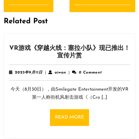
导
Previous
Next
航
post:
post:
Related Post
VR游戏《穿越火线：塞拉小队》现已推出！
VR
宣传片赏
游
戏
2023
aiwan
2023年9月11日
|
aiwan
|
0 Comment
《穿
年
9
越
今天（8月30日），由Smilegate Entertainment开发的VR
月
火
11
第一人称街机风射击游戏《（Cro […]
线：
日
塞
拉
READ
READ MORE
小
MORE
队》
现