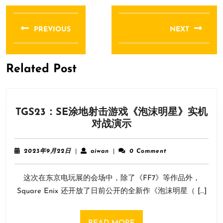
文
章
PREVIOUS
NEXT
导
Previous
Next
航
post:
post:
Related Post
TGS23：SE涂地射击游戏《泡沫明星》实机
TGS23：
对战演示
SE
涂
2023
aiwan
2023年9月22日
|
aiwan
|
0 Comment
地
年
9
射
这次在东京电玩展的会场中，除了《FF7》等作品外，
月
击
22
Square Enix 还开放了日前公开的全新作《泡沫明星（ […]
游
日
戏
《泡
READ