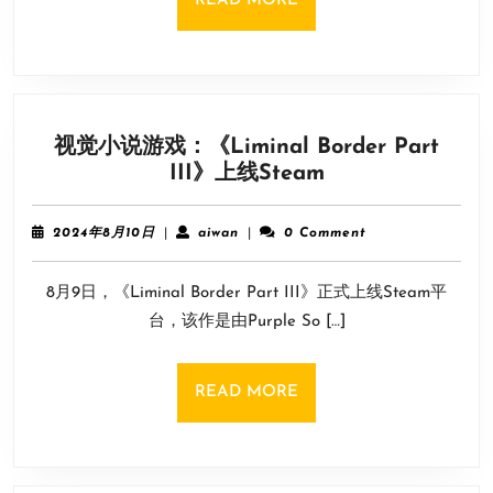
READ MORE
沫
MORE
明
星》
实
机
视觉小说游戏：《Liminal Border Part
对
视
III》上线Steam
战
觉
演
小
示
2024
aiwan
2024年8月10日
|
aiwan
|
0 Comment
说
年
8
游
8月9日，《Liminal Border Part III》正式上线Steam平
月
戏：
10
台，该作是由Purple So […]
《Liminal
日
Border
Part
READ
READ MORE
III》
MORE
上
线
Steam