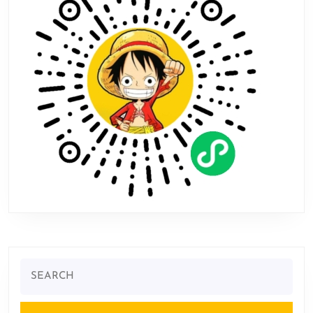
息
Search
for: