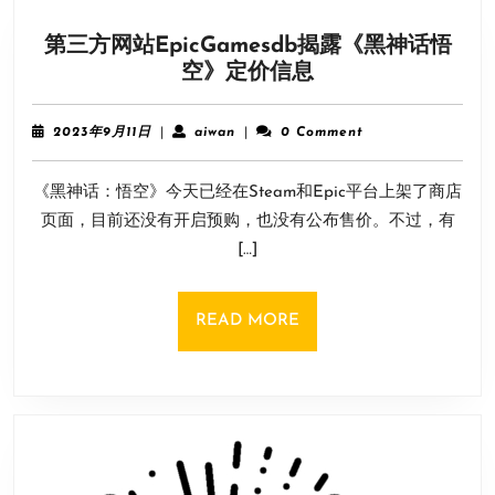
第三方网站EpicGamesdb揭露《黑神话悟
第
空》定价信息
三
方
2023
aiwan
2023年9月11日
|
aiwan
|
0 Comment
网
年
9
站
《黑神话：悟空》今天已经在Steam和Epic平台上架了商店
月
EpicGamesdb
11
页面，目前还没有开启预购，也没有公布售价。不过，有
揭
日
[…]
露
《黑
神
READ
READ MORE
话
MORE
悟
空》
定
价
信