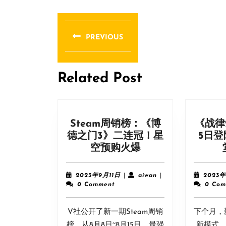
文
章
PREVIOUS
导
Previous
post:
航
Related Post
Steam周销榜：《博
《战律
德之门3》二连冠！星
5日登
Steam
空预购火爆
周
销
2023
aiwan
2023年9月11日
|
aiwan
|
2023
榜：
年
0 Comment
0 Com
9
《博
月
德
V社公开了新一期Steam周销
11
下个月，
之
日
榜，从8月8日~8月15日，最强
新模式，