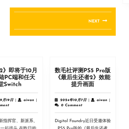
NEXT
Next
post:
2》即将于10月
数毛社评测PS5 Pro版
陆PC端和任天
《最后生还者2》效能
《战
数
堂Switch
提升画面
律
毛
2》
社
2023
aiwan
2024
aiwan
年9月19日
|
aiwan
|
2024年10月7日
|
aiwan
|
即
评
年
年
ment
0 Comment
9
10
将
测
月
月
于
PS5
新指挥官、新派系、
19
Digital Foundry近日受邀体验
7
10
Pro
日
日
一起战斗 在昨日的
PS5 Pro版的《最后生还者