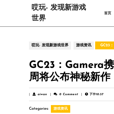
Skip
哎玩- 发现新游戏
to
首页
content
世界
Skip
to
content
哎玩- 发现新游戏世界
游戏资讯
GC23
GC23：Gamer
周将公布神秘新作
aiwan
|
aiwan
|
0 Comment
|
下午10:37
Categories:
游戏资讯