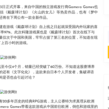
23日正式开幕，来自中国的独立游戏发行商Gamera Games也
容包括《戴森球计划》《火山的女儿》等热卖作品，也有《梦中
还将在下周公布一款全新作品。
建造游戏《戴森球计划》自上线之日起就深受国内外玩家的喜
评率97%。此次科隆游戏展也是《戴森球计划》首次在线下与
量仅次于中国和美国，牢牢占据了第三名的位置，不知道在现
f
了上百小时的游戏。
至今仅4个月，销量已经突破了60万份。不知道这股赛博养
的还有《文字化化》，这款来自日本个人开发者，集破译语
间是否也会引起讨论？
20多年历史的经典RPG游戏，主人公赛特为求真理从欧洲
era Games带着这款游戏从中国前往欧洲，倒也和游戏里的