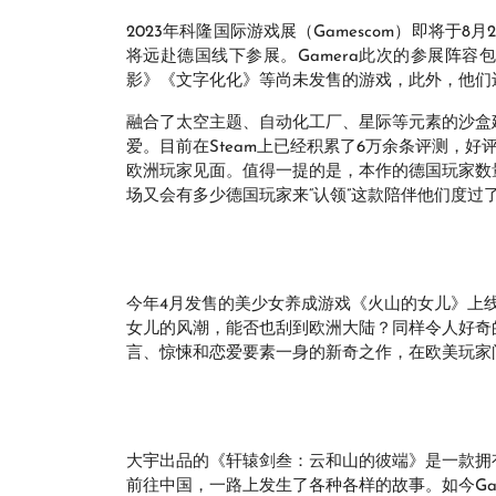
2023年科隆国际游戏展（Gamescom）即将于8月
将远赴德国线下参展。Gamera此次的参展阵
影》《文字化化》等尚未发售的游戏，此外，他们
融合了太空主题、自动化工厂、星际等元素的沙盒
爱。目前在Steam上已经积累了6万余条评测，好
欧洲玩家见面。值得一提的是，本作的德国玩家数
场又会有多少德国玩家来“认领”这款陪伴他们度过
今年4月发售的美少女养成游戏《火山的女儿》上线
女儿的风潮，能否也刮到欧洲大陆？同样令人好奇
言、惊悚和恋爱要素一身的新奇之作，在欧美玩家
大宇出品的《轩辕剑叁：云和山的彼端》是一款拥有
前往中国，一路上发生了各种各样的故事。如今Gam