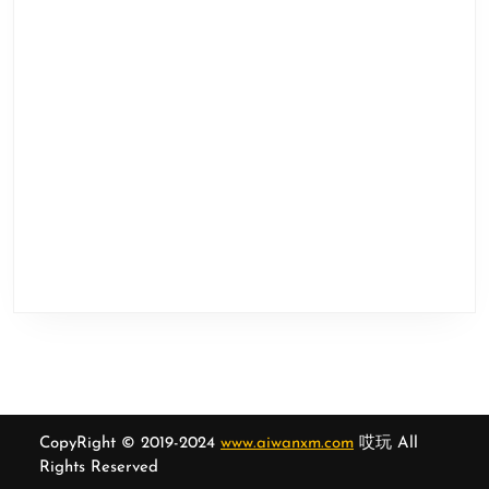
CopyRight © 2019-2024
www.aiwanxm.com
哎玩 All
Rights Reserved