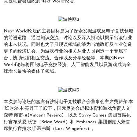
竞技联合会组织的Next World论坛。
Next World论坛的主要目标是为了探索发掘游戏及电子竞技领域
的前进道路，通过知识交流、讨论以及深入辩论以揭示出该行业
的未来状况。同时也为了展现该领域能够为当地政府及企业创造
更多的经济机会。为游戏行业的相关从业人员创造一个专属平
台，协助他们相互交流、合作以及分享经验等。本期的Next
World论坛将围绕电子竞技经济、人工智能发展以及游戏成为全
球增长最快的媒体子领域。
本次参与论坛的嘉宾有沙特电子竞技联合会董事会主席费萨尔·本
·班达尔·本·苏丹王子殿下，国际奥委会虚拟体育和游戏负责人文
森特·佩雷拉(Vincent Pereira)，以及 Savvy Games 集团首席执
行官布莱恩·沃德（Brian Ward）和 Embracer 集团创始人兼首
席执行官拉尔斯·温弗斯（Lars Wingefors）。