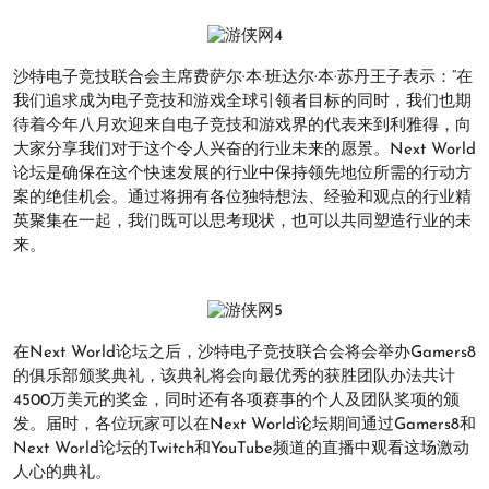
沙特电子竞技联合会主席费萨尔·本·班达尔·本·苏丹王子表示：“在
我们追求成为电子竞技和游戏全球引领者目标的同时，我们也期
待着今年八月欢迎来自电子竞技和游戏界的代表来到利雅得，向
大家分享我们对于这个令人兴奋的行业未来的愿景。Next World
论坛是确保在这个快速发展的行业中保持领先地位所需的行动方
案的绝佳机会。通过将拥有各位独特想法、经验和观点的行业精
英聚集在一起，我们既可以思考现状，也可以共同塑造行业的未
来。
在Next World论坛之后，沙特电子竞技联合会将会举办Gamers8
的俱乐部颁奖典礼，该典礼将会向最优秀的获胜团队办法共计
4500万美元的奖金，同时还有各项赛事的个人及团队奖项的颁
发。届时，各位玩家可以在Next World论坛期间通过Gamers8和
Next World论坛的Twitch和YouTube频道的直播中观看这场激动
人心的典礼。