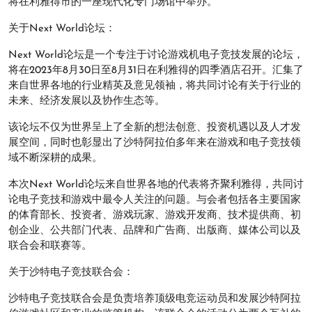
将在利雅得市的一座现代化专门场馆中举办。
关于Next World论坛：
Next World论坛是一个专注于讨论游戏机电子竞技发展的论坛，
将在2023年8月30日至8月31日在利雅得的四季酒店召开。汇集了
来自世界各地的行业精英及意见领袖，将共同讨论有关于行业的
未来、经济发展以及协作生态等。
该论坛不仅为世界呈上了全新的想法创意、投资机遇以及人才发
展空间，同时也彰显出了沙特阿拉伯多年来在游戏和电子竞技领
域不断深耕的成果。
本次Next World论坛来自世界各地的代表将齐聚利雅得，共同讨
论电子竞技和游戏中最令人关注的问题。与会者包括各主要国家
的体育部长、投资者、游戏玩家、游戏开发商、技术提供商、初
创企业、公共部门代表、品牌和广告商、出版商、媒体公司以及
联合会和联赛等。
关于沙特电子竞技联合会：
沙特电子竞技联合会是负责培养顶级电竞运动员和发展沙特阿拉