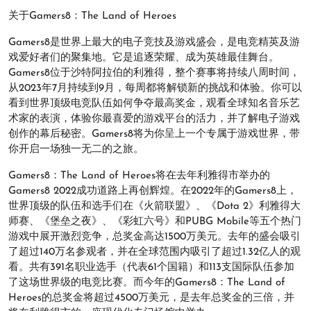
关于Gamers8：The Land of Heroes
Gamers8是世界上最大的电子竞技及游戏盛会，是电竞精英及游
戏爱好者们的聚集地。它是追逐荣耀、成为英雄最佳舞台。
Gamers8位于沙特阿拉伯的利雅得，整个赛事将持续八周时间，
从2023年7月持续到9月，每周都将解锁新的挑战和体验。你可以
看到世界顶级电竞队伍如何争夺最高奖金，观看全球知名音乐艺
术家的表演，体验你最喜爱的游戏平台的活力，并了解电子游戏
创作的幕后秘密。Gamers8将为你呈上一个专属于游戏世界，带
你开启一场独一无二的之旅。
Gamers8：The Land of Heroes将在去年利雅得市举办的
Gamers8 2022成功道路上再创辉煌。在2022年的Gamers8上，
世界顶级的队伍和选手们在《火箭联盟》、《Dota 2》利雅得大
师赛、《堡垒之夜》、《彩虹六号》和PUBG Mobile等五个热门
游戏中展开激烈竞争，总奖金高达1500万美元。去年的盛会吸引
了超过140万名参观者，并在全球范围内吸引了超过1.32亿人的观
看。共有391名职业选手（代表61个国籍）和113支国际队伍参加
了这场世界级的电竞比赛。而今年的Gamers8：The Land of
Heroes的总奖金将超过4500万美元，是去年总奖金的三倍，并