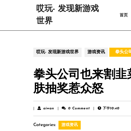
Skip
哎玩- 发现新游戏
to
首页
content
世界
Skip
to
content
哎玩- 发现新游戏世界
游戏资讯
拳头公
拳头公司也来割韭
肤抽奖惹众怒
aiwan
|
aiwan
|
0 Comment
|
下午10:40
Categories:
游戏资讯