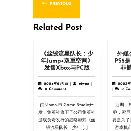
章
PREVIOUS
导
Previous
post:
航
Related Post
《丝绒流星队长：少
外媒
年Jump+双重空间》
PS5
《丝
发售Xbox与PC版
非
绒
流
2024
aiwan
2024年2月1日
|
aiwan
|
2023年
星
年
0 Comment
|
0 C
2
队
月
长：
由Momo-Pi Game Studio开
1
近期，外
少
日
发，集英社旗下子公司集英社
称，索尼
年
游戏负责发行的战略游戏《丝
要是为了
Jump+双
绒流星队长：少年 […]
游戏机