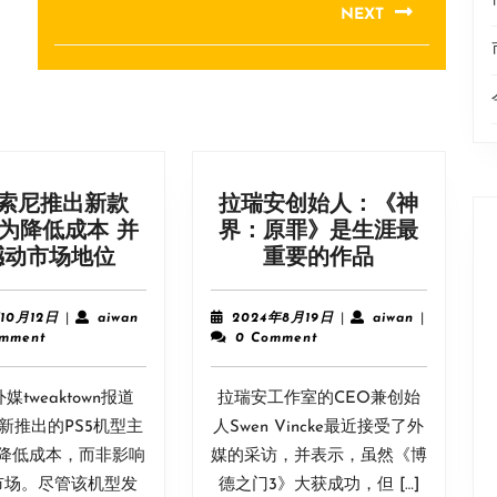
NEXT
Next
post:
:索尼推出新款
拉瑞安创始人：《神
是为降低成本 并
界：原罪》是生涯最
外
拉
撼动市场地位
重要的作品
媒:
瑞
索
安
2023
aiwan
2024
aiwan
10月12日
|
aiwan
2024年8月19日
|
aiwan
|
尼
创
年
年
omment
0 Comment
10
8
推
始
月
月
出
人：
媒tweaktown报道
12
拉瑞安工作室的CEO兼创始
19
新
《神
日
日
新推出的PS5机型主
人Swen Vincke最近接受了外
款
界：
降低成本，而非影响
媒的采访，并表示，虽然《博
PS5
原
市场。尽管该机型发
德之门3》大获成功，但 […]