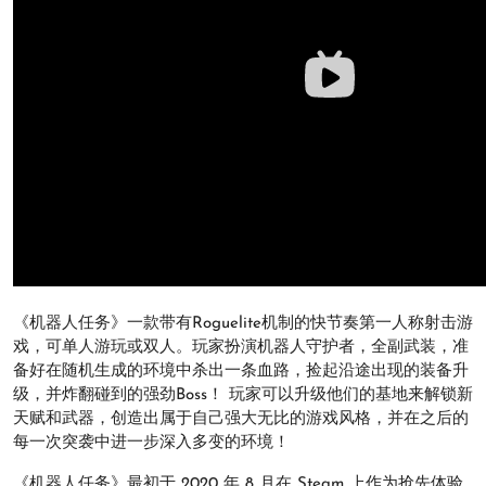
《机器人任务》一款带有Roguelite机制的快节奏第一人称射击游
戏，可单人游玩或双人。玩家扮演机器人守护者，全副武装，准
备好在随机生成的环境中杀出一条血路，捡起沿途出现的装备升
级，并炸翻碰到的强劲Boss！ 玩家可以升级他们的基地来解锁新
天赋和武器，创造出属于自己强大无比的游戏风格，并在之后的
每一次突袭中进一步深入多变的环境！
《机器人任务》最初于 2020 年 8 月在 Steam 上作为抢先体验