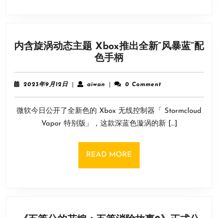
本
月
离
库
内含旋涡动态主题 Xbox推出全新“风暴蓝”配
游
内
色手柄
戏
含
旋
2023
aiwan
2023年9月12日
|
aiwan
|
0 Comment
涡
年
9
动
微软今日公开了全新色的 Xbox 无线控制器「 Stormcloud
月
态
12
Vapor 特别版」，这款深蓝色漩涡的新 […]
主
日
题
Xbox
READ
READ MORE
推
MORE
出
全
新
“风