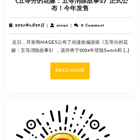
《五等分的花嫁：五等消除故事2》正式公
暴
《五
布！今年发售
蓝”
等
配
分
色
2024
aiwan
2024年4月29日
|
aiwan
|
0 Comment
的
年
手
4
花
柄
近日，开发商MAGES公布了动漫改编游戏《五等分的花
月
嫁：
29
嫁：五等消除故事2》，该作将于2024年登陆Switch和 […]
五
日
等
消
READ
READ MORE
除
MORE
故
事
2》
正
式
公
布！
今