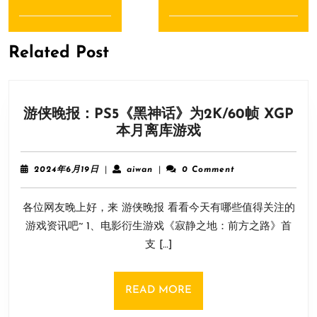
导
Previous
Next
航
post:
post:
Related Post
游侠晚报：PS5《黑神话》为2K/60帧 XGP
游
本月离库游戏
侠
晚
2024
aiwan
2024年6月19日
|
aiwan
|
0 Comment
报：
年
6
PS5《黑
各位网友晚上好，来 游侠晚报 看看今天有哪些值得关注的
月
神
19
游戏资讯吧~ 1、电影衍生游戏《寂静之地：前方之路》首
话》
日
支 […]
为
2K/60
帧
READ
READ MORE
XGP
MORE