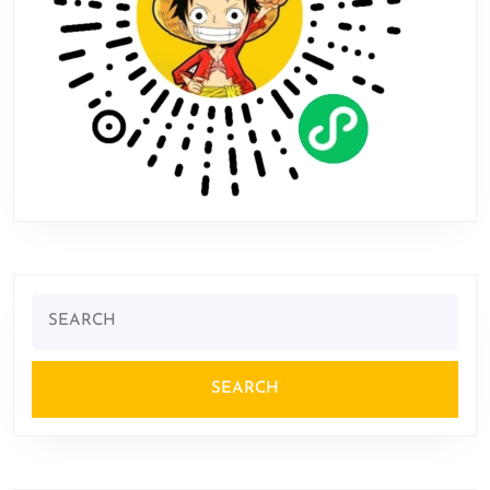
励！
Search
for: