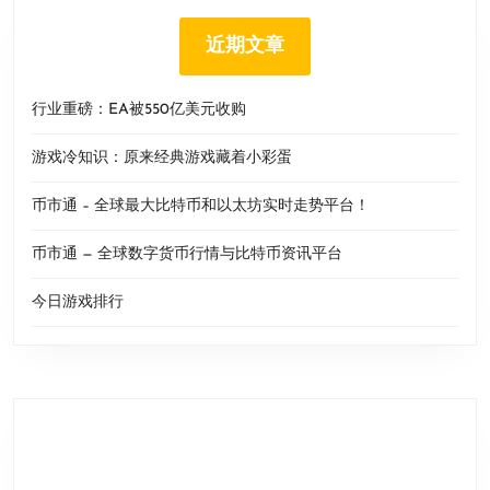
近期文章
行业重磅：EA被550亿美元收购
游戏冷知识：原来经典游戏藏着小彩蛋
币市通 – 全球最大比特币和以太坊实时走势平台！
币市通 — 全球数字货币行情与比特币资讯平台
今日游戏排行