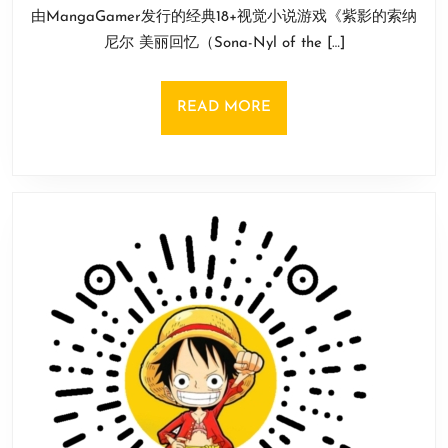
小
由MangaGamer发行的经典18+视觉小说游戏《紫影的索纳
月
说
10
尼尔 美丽回忆（Sona-Nyl of the […]
游
日
戏
《紫
READ
READ MORE
影
MORE
的
索
纳
尼
尔》
上
架
Steam