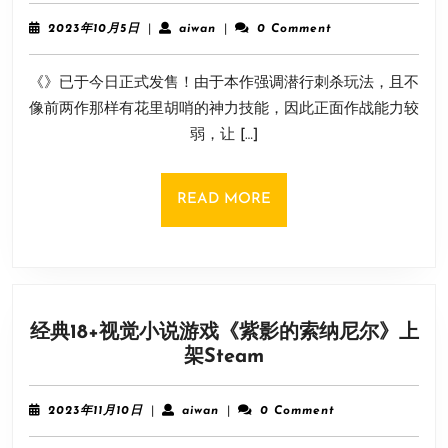
器》
信
上
2023
aiwan
2023年10月5日
|
aiwan
|
0 Comment
条：
年
架
10
幻
Steam!
《》已于今日正式发售！由于本作强调潜行刺杀玩法，且不
月
景》
5
像前两作那样有花里胡哨的神力技能，因此正面作战能力较
豪
日
弱，让 […]
华
版
附
READ
READ MORE
赠
MORE
装
备
太
强
经典18+视觉小说游戏《紫影的索纳尼尔》上
力！
经
架Steam
开
典
荒
18+视
必
2023
aiwan
2023年11月10日
|
aiwan
|
0 Comment
觉
备
年
11