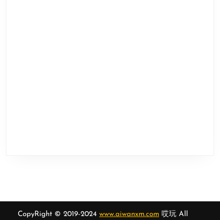
CopyRight © 2019-2024
www.aiwanxm.com
哎玩 All