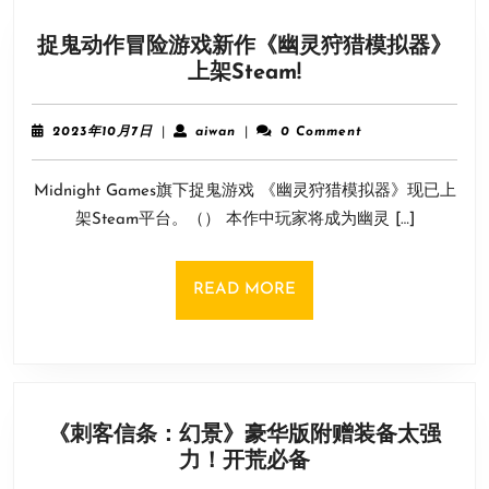
捉鬼动作冒险游戏新作《幽灵狩猎模拟器》
捉
上架Steam!
鬼
动
2023
aiwan
2023年10月7日
|
aiwan
|
0 Comment
作
年
10
冒
Midnight Games旗下捉鬼游戏 《幽灵狩猎模拟器》现已上
月
险
7
架Steam平台。（） 本作中玩家将成为幽灵 […]
游
日
戏
新
READ
READ MORE
作
MORE
《幽
灵
狩
猎
《刺客信条：幻景》豪华版附赠装备太强
模
《刺
力！开荒必备
拟
客