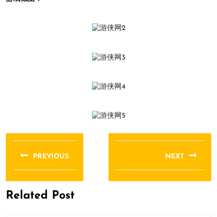
文
章
PREVIOUS
NEXT
导
Previous
Next
航
post:
post:
Related Post