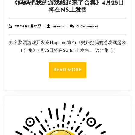
《妈妈把我的游戏藏起来了合集》4月25日
排
《妈
将在NS上发售
名
妈
争
把
夺
2024
aiwan
2024年1月17日
|
aiwan
|
0 Comment
我
年
赛
1
的
开
知名脑洞游戏开发商Hap Inc.宣布《妈妈把我的游戏藏起来
月
游
启
17
了合集》4月25日将在Switch上发售。 该合集 […]
戏
日
藏
起
READ
READ MORE
来
MORE
了
合
集》
4
月
25
日
将