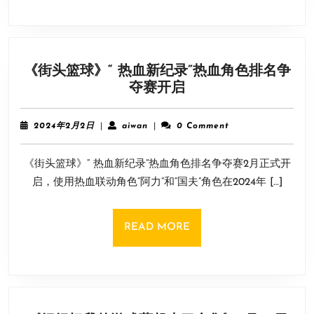
抢
先
体
验
《街头篮球》“ 热血新纪录”热血角色排名争
《街
夺赛开启
头
篮
2024
aiwan
2024年2月2日
|
aiwan
|
0 Comment
球》
年
2
“
《街头篮球》“ 热血新纪录”热血角色排名争夺赛2月正式开
月
热
2
启，使用热血联动角色“阿力”和“国夫”角色在2024年 […]
血
日
新
纪
READ
READ MORE
录”
MORE
热
血
角
色