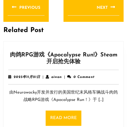
章
PREVIOUS
NEXT
导
Previous
Next
航
post:
post:
Related Post
肉鸽RPG游戏《Apocalypse Run!》Steam
肉
开启抢先体验
鸽
RPG
2023
aiwan
2023年11月21日
|
aiwan
|
0 Comment
游
年
11
戏
由Neurowocky开发并发行的美国世纪末风格车辆战斗肉鸽
月
《Apocalypse
21
战略RPG游戏《Apocalypse Run！》于 […]
Run!》
日
Steam
开
READ
READ MORE
启
MORE