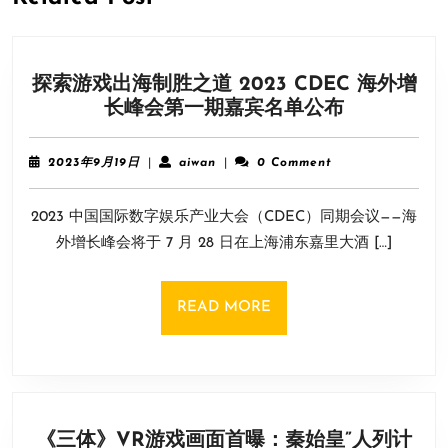
探索游戏出海制胜之道 2023 CDEC 海外增
探
长峰会第一期嘉宾名单公布
索
游
2023
aiwan
2023年9月19日
|
aiwan
|
0 Comment
戏
年
9
出
2023 中国国际数字娱乐产业大会（CDEC）同期会议——海
月
海
19
外增长峰会将于 7 月 28 日在上海浦东嘉里大酒 […]
制
日
胜
之
READ
READ MORE
道
MORE
2023
CDEC
海
外
《三体》VR游戏画面首曝：秦始皇”人列计
增