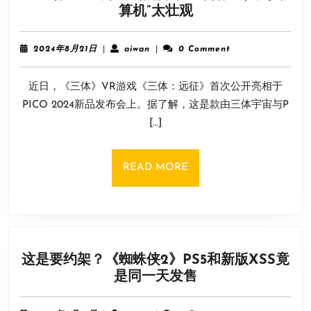
《三
算机”太壮观
长
体》
峰
VR
会
2024
aiwan
2024年8月21日
|
aiwan
|
0 Comment
游
年
第
8
戏
一
近日，《三体》VR游戏《三体：远征》首次公开亮相于
月
画
期
21
PICO 2024新品发布会上。据了解，这是款由三体宇宙与P
面
日
嘉
[…]
首
宾
曝：
名
秦
单
READ
READ MORE
始
公
MORE
皇”
布
人
列
计
这是要约架？《蜘蛛侠2》PS5和新版XSS竟
算
这
是同一天发售
机”
是
太
要
壮