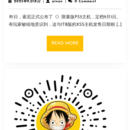
2023
aiwan
2023年9月18日
|
aiwan
|
0 Comment
约
观
年
9
架？
昨日，索尼正式公布了《》限量版PS5主机，定档9月1日。
月
《蜘
18
有玩家敏锐地意识到，这与1TB版的XSS主机发售日期相 […]
蛛
日
侠
2》
READ
READ MORE
PS5
MORE
和
新
版
XSS
竟
是
同
一
天
发
售