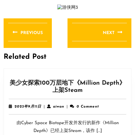
文
章
PREVIOUS
NEXT
导
Previous
Next
航
post:
post:
Related Post
美少女探索100万层地下《Million Depth》
美
上架Steam
少
女
2023
aiwan
2023年9月11日
|
aiwan
|
0 Comment
探
年
9
索
由Cyber Space Biotope开发并发行的新作《Million
月
100
11
Depth》已经上架Steam，该作 […]
万
日