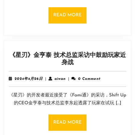
层
地
READ
READ MORE
下
MORE
《Million
Depth》
上
架
《星刃》金亨泰 技术总监采访中鼓励玩家近
Steam
《星
身战
刃》
金
2024
aiwan
2024年4月26日
|
aiwan
|
0 Comment
亨
年
4
泰
《星刃》的开发者最近接受了《Fami通》的采访，Shift Up
月
技
26
的CEO金亨泰与技术总监李东起透露了玩家在试玩 […]
术
日
总
监
READ
READ MORE
采
MORE
访