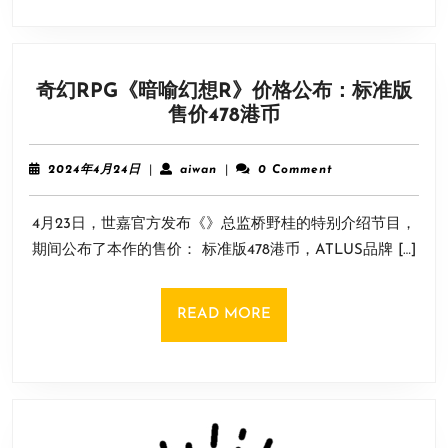
中
鼓
励
奇幻RPG《暗喻幻想R》价格公布：标准版
玩
奇
售价478港币
家
幻
近
RPG《暗
身
2024
aiwan
2024年4月24日
|
aiwan
|
0 Comment
喻
年
战
4
幻
4月23日，世嘉官方发布《》总监桥野桂的特别介绍节目，
月
想
24
期间公布了本作的售价： 标准版478港币，ATLUS品牌 […]
R》
日
价
格
READ
READ MORE
公
MORE
布：
标
准
版