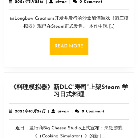
大
2024
aiwan
2024年3月25日
|
aiwan
|
0 Comment
酒
年
量
3
模
NPC
由Longbow Creations开发并发行的沙盒酿酒游戏《酒庄模
月
拟
25
拟器》现已在Steam正式发售。 本作中玩 […]
游
日
戏
《酒
READ
READ MORE
庄
MORE
模
拟
器》
Steam
《料理模拟器》新DLC“寿司”上架Steam 学
发
《料
习日式料理
售！
理
带
模
中
2023
aiwan
2023年10月24日
|
aiwan
|
0 Comment
拟
年
文
10
器》
近日，发行商Big Cheese Studio正式宣布：烹饪游戏
月
新
24
《（Cooking Simulator）》的新 […]