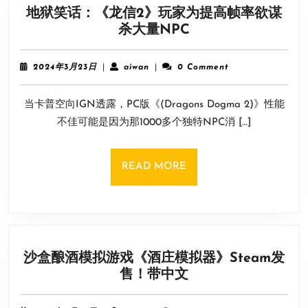
地狱笑话：《龙信2》玩家为提高帧率欲谋
地
杀大量NPC
狱
笑
2024
aiwan
2024年3月23日
|
aiwan
|
0 Comment
话：
年
3
《龙
当卡普空向IGN透露，PC版《(Dragons Dogma 2)》性能
月
信
23
不佳可能是因为那1000多个独特NPC消 […]
2》
日
玩
家
READ
READ MORE
为
MORE
提
高
帧
率
沙盒酿酒模拟游戏《酒庄模拟器》Steam发
欲
沙
售！带中文
谋
盒
杀
酿