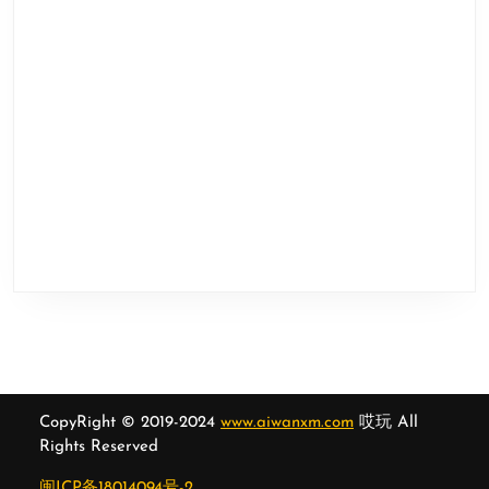
CopyRight © 2019-2024
www.aiwanxm.com
哎玩 All
Rights Reserved
闽ICP备18014094号-2