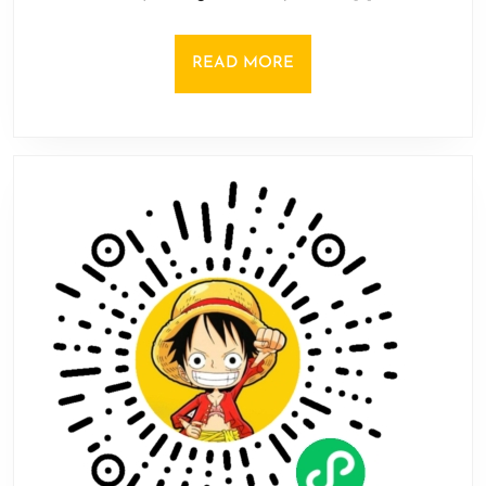
DLC“寿
日
司”
上
READ
READ MORE
架
MORE
Steam
学
习
日
式
料
理