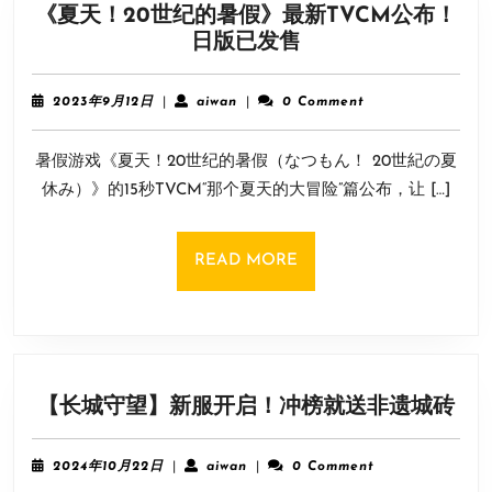
《夏天！20世纪的暑假》最新TVCM公布！
售
《夏
日版已发售
下
天！
午
20
解
2023
aiwan
2023年9月12日
|
aiwan
|
0 Comment
世
锁！
年
9
纪
暑假游戏《夏天！20世纪的暑假（なつもん！ 20世紀の夏
月
的
12
休み）》的15秒TVCM“那个夏天的大冒险”篇公布，让 […]
暑
日
假》
最
READ
READ MORE
新
MORE
TVCM
公
布！
日
【
【长城守望】新服开启！冲榜就送非遗城砖
版
城
已
守
发
2024
aiwan
2024年10月22日
|
aiwan
|
0 Comment
望
年
售