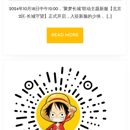
10
新
2024年10月18日中午12:00，“聚梦长城”联动主题新服【北京
月
服
22
2区-长城守望】正式开启，入驻新服的少侠， […]
开
日
启
冲
READ
READ MORE
榜
MORE
就
送
非
遗
城
砖