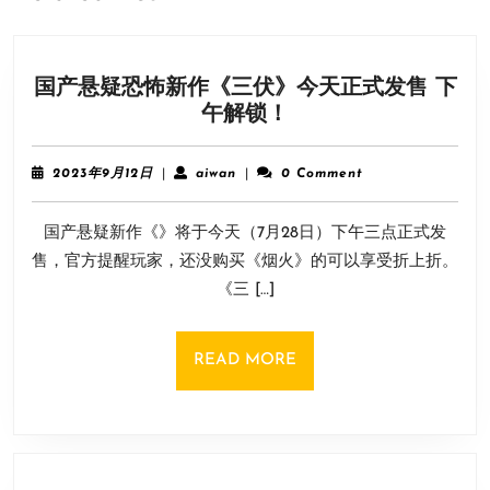
国产悬疑恐怖新作《三伏》今天正式发售 下
国
午解锁！
产
悬
2023
aiwan
2023年9月12日
|
aiwan
|
0 Comment
疑
年
9
恐
国产悬疑新作《》将于今天（7月28日）下午三点正式发
月
怖
12
售，官方提醒玩家，还没购买《烟火》的可以享受折上折。
新
日
《三 […]
作
《三
伏》
READ
READ MORE
今
MORE
天
正
式
发