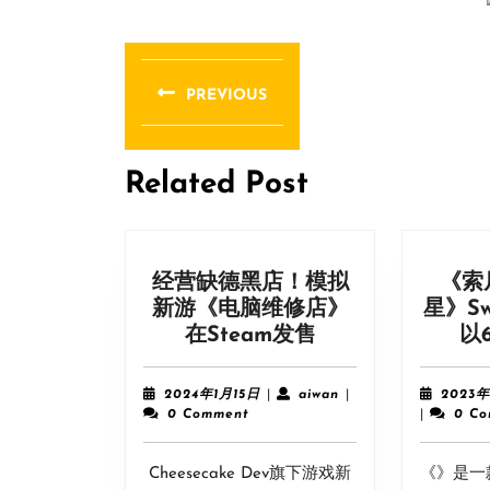
文
章
PREVIOUS
导
Previous
post:
航
Related Post
经营缺德黑店！模拟
《索
新游《电脑维修店》
星》Sw
经
在Steam发售
以
营
缺
2024
aiwan
2024年1月15日
|
aiwan
|
2023
德
年
0 Comment
|
0 C
1
黑
月
店！
Cheesecake Dev旗下游戏新
15
《》是一