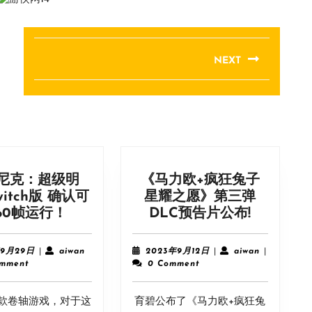
NEXT
Next
post:
尼克：超级明
《马力欧+疯狂兔子
itch版 确认可
星耀之愿》第三弹
《索
《马
60帧运行！
DLC预告片公布!
尼
力
克：
欧
2023
aiwan
2023
aiwan
年9月29日
|
aiwan
2023年9月12日
|
aiwan
|
超
+疯
年
年
omment
0 Comment
9
9
级
狂
月
月
明
兔
款卷轴游戏，对于这
29
育碧公布了《马力欧+疯狂兔
12