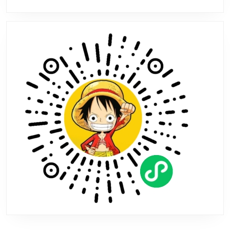
投
票！
主
题
装
备
发
放
中