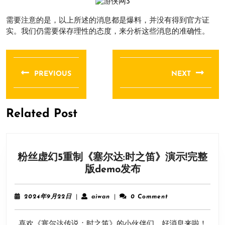
需要注意的是，以上所述的消息都是爆料，并没有得到官方证
实。我们仍需要保存理性的态度，来分析这些消息的准确性。
文
章
PREVIOUS
NEXT
导
Previous
Next
航
post:
post:
Related Post
粉丝虚幻5重制《塞尔达:时之笛》演示!完整
粉
版demo发布
丝
虚
2024
aiwan
2024年9月22日
|
aiwan
|
0 Comment
幻
年
9
5
喜欢《塞尔达传说：时之笛》的小伙伴们，好消息来啦！
月