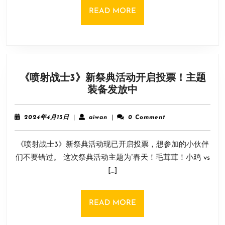
间》
READ
READ MORE
制
MORE
作
人
称
“准
《喷射战士3》新祭典活动开启投票！主题
备
《喷
装备发放中
回
射
归”
战
了
2024
aiwan
2024年4月13日
|
aiwan
|
0 Comment
士
年
4
3》
《喷射战士3》新祭典活动现已开启投票，想参加的小伙伴
月
新
13
们不要错过。 这次祭典活动主题为“春天！毛茸茸！小鸡 vs
祭
日
[…]
典
活
动
READ
READ MORE
开
MORE
启