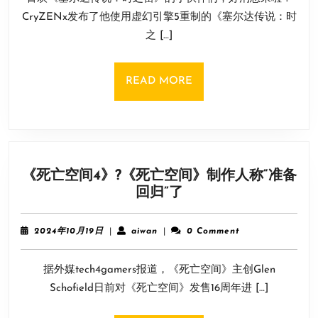
重
22
CryZENx发布了他使用虚幻引擎5重制的《塞尔达传说：时
制
日
之 […]
《塞
尔
达:
READ
READ MORE
时
MORE
之
笛》
演
示!
《死亡空间4》?《死亡空间》制作人称“准备
完
《死
回归”了
整
亡
版
空
demo
2024
aiwan
2024年10月19日
|
aiwan
|
0 Comment
间
发
年
10
4》?
布
据外媒tech4gamers报道，《死亡空间》主创Glen
月
《死
19
Schofield日前对《死亡空间》发售16周年进 […]
亡
日
空