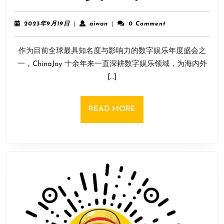
七
笑
互
动
2023
aiwan
2023年9月19日
|
aiwan
|
0 Comment
娱
年
画
9
携
短
作为目前全球最具知名度与影响力的数字娱乐年度盛会之
月
《凡
片
19
一，ChinaJoy 十余年来一直深耕数字娱乐领域，为海内外
人
日
[…]
修
仙
传：
READ
READ MORE
人
MORE
界
篇》
等
精
品
参
与
2023CJ