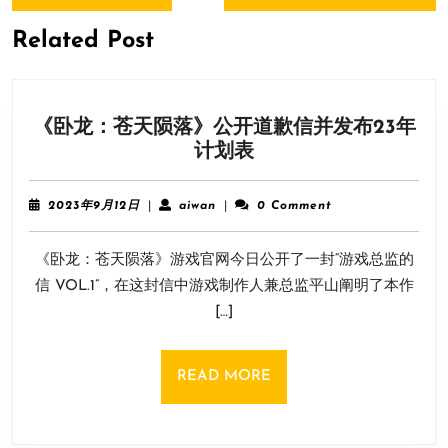
Previous
Next
航
post:
post:
Related Post
《卧龙：苍天陨落》公开道歉信并发布23年
《卧
计划表
龙：
苍
2023
aiwan
2023年9月12日
|
aiwan
|
0 Comment
天
年
9
陨
《卧龙：苍天陨落》游戏官网今日公开了一封“游戏总监的
月
落》
12
信 VOL.1”，在这封信中游戏制作人兼总监平山阐明了本作
公
日
[…]
开
道
歉
READ
READ MORE
信
MORE
并
发