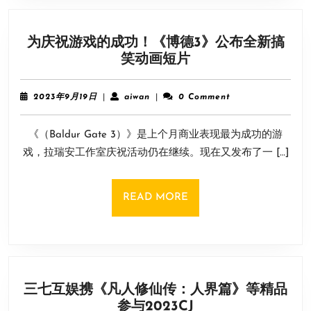
布
23
为庆祝游戏的成功！《博德3》公布全新搞
年
为
笑动画短片
计
庆
划
祝
表
2023
aiwan
2023年9月19日
|
aiwan
|
0 Comment
游
年
9
戏
《（Baldur Gate 3）》是上个月商业表现最为成功的游
月
的
19
戏，拉瑞安工作室庆祝活动仍在继续。现在又发布了一 […]
成
日
功！
《博
READ
READ MORE
德
MORE
3》
公
布
全
三七互娱携《凡人修仙传：人界篇》等精品
新
三
参与2023CJ
搞