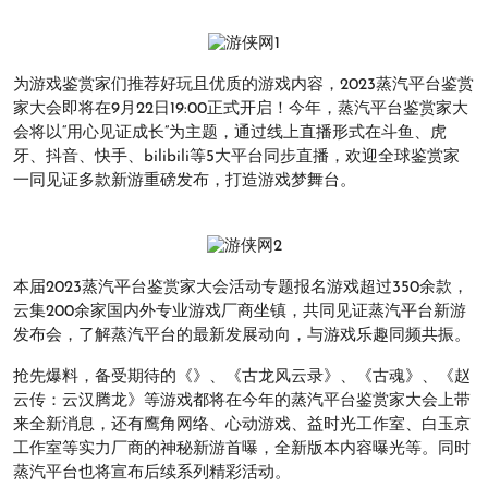
为游戏鉴赏家们推荐好玩且优质的游戏内容，2023蒸汽平台鉴赏
家大会即将在9月22日19:00正式开启！今年，蒸汽平台鉴赏家大
会将以“用心见证成长”为主题，通过线上直播形式在斗鱼、虎
牙、抖音、快手、bilibili等5大平台同步直播，欢迎全球鉴赏家
一同见证多款新游重磅发布，打造游戏梦舞台。
本届2023蒸汽平台鉴赏家大会活动专题报名游戏超过350余款，
云集200余家国内外专业游戏厂商坐镇，共同见证蒸汽平台新游
发布会，了解蒸汽平台的最新发展动向，与游戏乐趣同频共振。
抢先爆料，备受期待的《》、《古龙风云录》、《古魂》、《赵
云传：云汉腾龙》等游戏都将在今年的蒸汽平台鉴赏家大会上带
来全新消息，还有鹰角网络、心动游戏、益时光工作室、白玉京
工作室等实力厂商的神秘新游首曝，全新版本内容曝光等。同时
蒸汽平台也将宣布后续系列精彩活动。