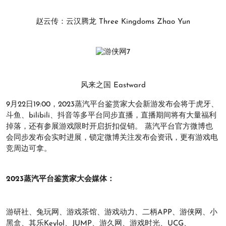
赵云传：云汉腾龙 Three Kingdoms Zhao Yun
风来之国 Eastward
9月22日19:00，2023蒸汽平台鉴赏家大会新游发布会将于虎牙、
斗鱼、bilibili、抖音等多平台同步直播，直播期间将有大量福利
掉落，还有参展游戏限时开启折扣促销。 蒸汽平台官方微博也
会同步发布会实时进展，锁定微博关注发布会资讯，更有游戏电
竞周边可拿。
2023蒸汽平台鉴赏家大会媒体：
游研社、兔玩网、游戏茶馆、游戏动力、二柄APP、游侠网、小
黑盒、其乐Keylol、JUMP、游久网、游戏时光、UCG、