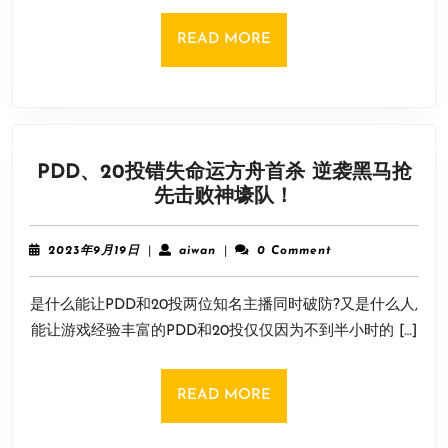
奇》
发
READ
READ MORE
售
MORE
两
周
内
全
PDD、20投错失命运方舟首杀 逆袭黑马抢
球
PDD、
先击败神壕队！
销
20
量
投
突
2023
aiwan
2023年9月19日
|
aiwan
|
0 Comment
错
年
破
9
失
430
是什么能让PDD和20投两位知名主播同时破防?又是什么人,
月
命
万
19
能让游戏经验丰富的PDD和20投仅仅因为不到半小时的 […]
运
日
方
舟
READ
READ MORE
首
MORE
杀