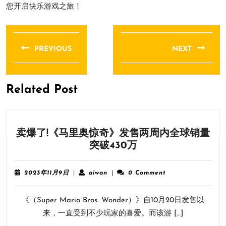
您开启快乐游戏之旅！
文
章
PREVIOUS
NEXT
导
Previous
Next
航
post:
post:
Related Post
卖爆了!《马里奥惊奇》发售两周内全球销量
卖
突破430万
爆
了!
2023
aiwan
2023年11月9日
|
aiwan
|
0 Comment
《马
年
11
里
《（Super Mario Bros. Wonder）》自10月20日发售以
月
奥
9
来，一直受到不少玩家的喜爱。而该游 […]
惊
日