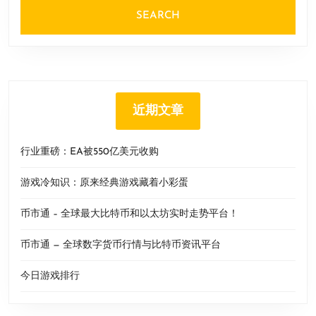
近期文章
行业重磅：EA被550亿美元收购
游戏冷知识：原来经典游戏藏着小彩蛋
币市通 – 全球最大比特币和以太坊实时走势平台！
币市通 — 全球数字货币行情与比特币资讯平台
今日游戏排行