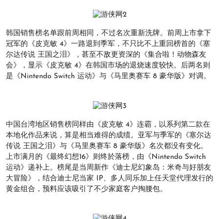
韩国销售榜名单跟前周相同，不过名次重新洗牌。前周上市拿下
冠军的《皮克敏 4》一路退到季军，不只比不上重回榜首的《塞
尔达传说 王国之泪》，甚至不敌更资深的《集合啦！动物森友
会》，显示《皮克敏 4》在韩国市场的退烧速度较快。后两名则
是《Nintendo Switch 运动》与《马里奥赛车 8 豪华版》对调。
中国台湾地区销售榜同样由《皮克敏 4》连霸，以系列第二款在
本地化作品来说，算是相当难得的成绩。亚军与季军的《塞尔达
传说 王国之泪》与《马里奥赛车 8 豪华版》名次都没有变化。
上市满月的《最终幻想16》则终於落榜，由《Nintendo Switch
运动》递补上。榜尾是当周新作《迪士尼幻象岛：米奇与好朋友
大冒险》，结合迪士尼当家 IP、多人同乐加上任天堂代理发行的
黄金组合，预料应该吸引了不少家庭客户掏腰包。