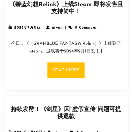
《碧蓝幻想Relink》上线Steam 即将发售且
《碧
支持简中！
蓝
幻
2023
aiwan
2023年9月11日
|
aiwan
|
0 Comment
想
年
9
Relink》
今日，《（GRANBLUE FANTASY: Relink）》上线到了
月
上
11
steam。游戏将于2024年2月1日发 […]
线
日
Steam
即
READ
READ MORE
将
MORE
发
售
且
支
持续发酵！《剑星》因“虚假宣传”问题可提
持
持
供退款
简
续
中！
发