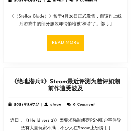
2024
aiwan
2024年4月29日
|
aiwan
|
0 Comment
酵！
年
4
《剑
《（Stellar Blade）》曾于4月26日正式发售，而该作上线
月
星》
29
后游戏中的部分服装却悄悄地被“和谐”了。部 […]
因
日
“虚
假
READ
READ MORE
宣
MORE
传”
问
题
可
《绝地潜兵2》Steam最近评测为差评如潮
提
《绝
前作遭受波及
供
地
退
潜
款
2024
aiwan
2024年5月7日
|
aiwan
|
0 Comment
兵
年
5
2》
近日，《(Helldivers 2)》因要求强制绑定PSN账户事件导
月
Steam
7
致有大量玩家不满，不少人在Steam上纷纷 […]
最
日