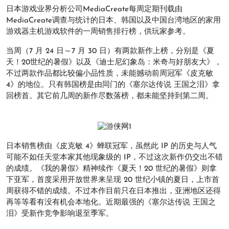
日本游戏业界分析公司MediaCreate每周定期刊载由
MediaCreate调查与统计的日本、韩国以及中国台湾地区的家用
游戏器主机游戏软件的一周销售排行榜，供玩家参考。
当周（7 月 24 日～7 月 30 日）有两款新作上榜，分别是《夏
天！20世纪的暑假》以及《迪士尼幻象岛：米奇与好朋友大》，
不过两款作品都比较偏小品性质，未能撼动前周冠军《皮克敏
4》的地位。只有韩国榜是由同门的《塞尔达传说 王国之泪》拿
回榜首。其它前几周的新作尽数落榜，都未能坚持到第二周。
日本销售榜由《皮克敏 4》蝉联冠军，虽然此 IP 的历史与人气
可能不如任天堂本家其他现象级的 IP，不过这次新作仍交出不错
的成绩。《我的暑假》精神续作《夏天！20 世纪的暑假》则拿
下亚军，首度采用开放世界来呈现 20 世纪小镇的夏日，上市首
周获得不错的成绩。不过本作目前只在日本推出，亚洲地区还得
再等等看有没有机会本地化。近期最强的《塞尔达传说 王国之
泪》受新作竞争影响退至季军。