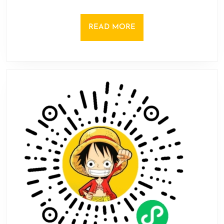
近
评
READ
READ MORE
测
MORE
为
差
评
如
潮
前
作
遭
受
波
及