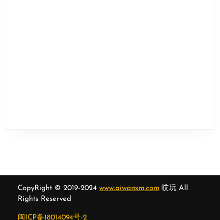
CopyRight © 2019-2024
www.aiwanxm.com
哎玩 All
Rights Reserved
闽ICP备18014094号-2