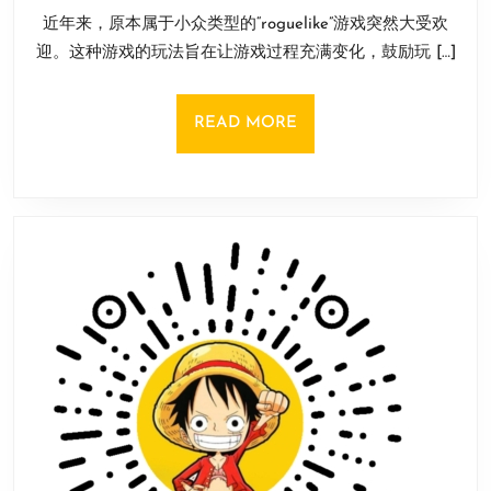
9
2》
近年来，原本属于小众类型的“roguelike”游戏突然大受欢
月
仅
13
迎。这种游戏的玩法旨在让游戏过程充满变化，鼓励玩 […]
排
日
第
三！
READ
READ MORE
盘
MORE
点
10
款
最
佳
Roguelite
游
戏