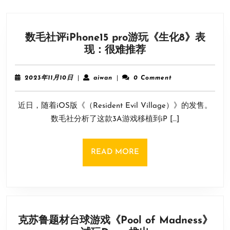
数毛社评iPhone15 pro游玩《生化8》表
数
现：很难推荐
毛
社
2023
aiwan
2023年11月10日
|
aiwan
|
0 Comment
评
年
11
iPhone15
近日，随着iOS版《（Resident Evil Village）》的发售。
月
pro
10
数毛社分析了这款3A游戏移植到iP […]
游
日
玩
《生
READ
READ MORE
化
MORE
8》
表
现：
很
克苏鲁题材台球游戏《Pool of Madness》
难