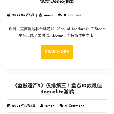
克
试玩Demo推出
推
苏
荐
鲁
2024
aiwan
2024年4月8日
|
aiwan
|
0 Comment
题
年
4
材
近日，克苏鲁题材台球游戏《Pool of Madness》在Steam
月
台
8
平台上线了限时试玩Demo，支持简体中文 […]
球
日
游
戏
READ
READ MORE
《Pool
MORE
of
Madness》
试
玩
《盗贼遗产2》仅排第三！盘点10款最佳
Demo
《盗
Roguelite游戏
推
贼
出
遗
2024
aiwan
2024年9月13日
|
aiwan
|
0 Comment
产
年