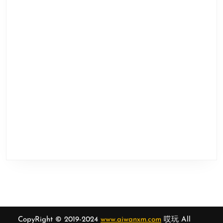
CopyRight © 2019-2024
www.aiwanxm.com
哎玩 All