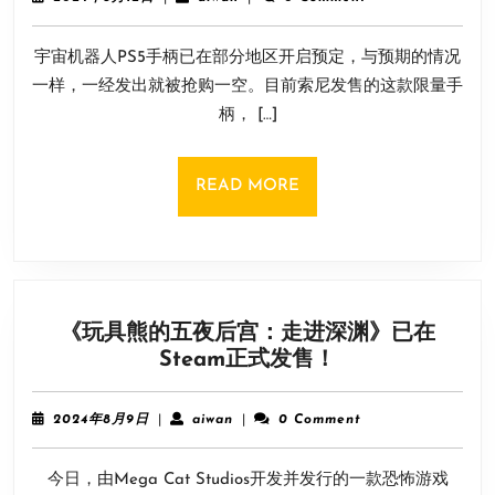
够
年
8
了！
宇宙机器人PS5手柄已在部分地区开启预定，与预期的情况
月
宇
12
一样，一经发出就被抢购一空。目前索尼发售的这款限量手
宙
日
柄， […]
机
器
人
READ
READ MORE
手
MORE
柄
预
购
在
《玩具熊的五夜后宫：走进深渊》已在
欧
《玩
Steam正式发售！
洲
具
被
熊
抢
2024
aiwan
2024年8月9日
|
aiwan
|
0 Comment
的
售
年
8
五
一
今日，由Mega Cat Studios开发并发行的一款恐怖游戏
月
夜
空！