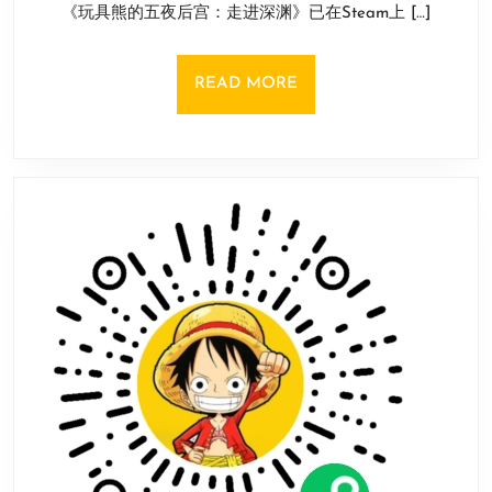
9
《玩具熊的五夜后宫：走进深渊》已在Steam上 […]
后
日
宫：
走
READ
READ MORE
进
MORE
深
渊》
已
在
Steam
正
式
发
售！