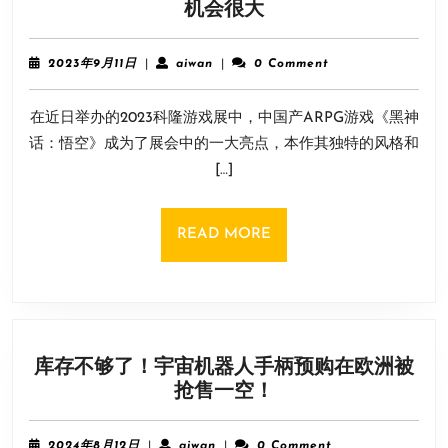
外
机会很大
媒
表
2023
aiwan
2023年9月11日
|
aiwan
|
0 Comment
示：
年
9
《黑
在近日举办的2023科隆游戏展中，中国产ARPG游戏《黑神
月
神
11
话：悟空》成为了展会中的一大亮点，本作其独特的风格和
话：
日
[…]
悟
空》
潜
READ
READ MORE
力
MORE
巨
大
成
功
库存不够了！宇宙机器人手柄预购在欧洲被
机
库
抢售一空！
会
存
很
不
大
2024
aiwan
2024年8月12日
|
aiwan
|
0 Comment