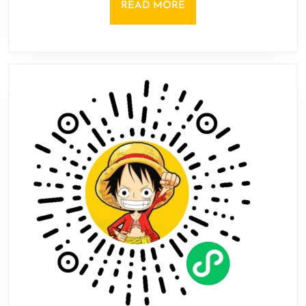
比：
READ
READ MORE
缺
MORE
乏
DLSS
对
N
卡
影
响
明
显