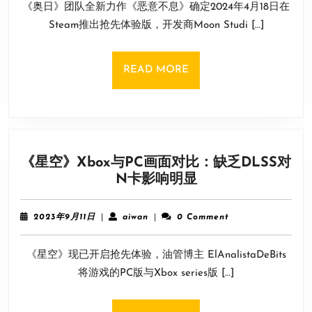
《奥日》团队全新力作《恶意不息》确定2024年4月18日在
月
作
14
Steam推出抢先体验版，开发商Moon Studi […]
《恶
日
意
不
READ
READ MORE
息》
MORE
单
人
模
式
《星空》Xbox与PC画面对比：缺乏DLSS对
无
《星
N卡影响明显
需
空》
全
Xbox
程
2023
aiwan
2023年9月11日
|
aiwan
|
0 Comment
与
年
联
9
PC
网
《星空》现已开启抢先体验，油管博主 ElAnalistaDeBits
月
画
11
将游戏的PC版与Xbox series版 […]
面
日
对