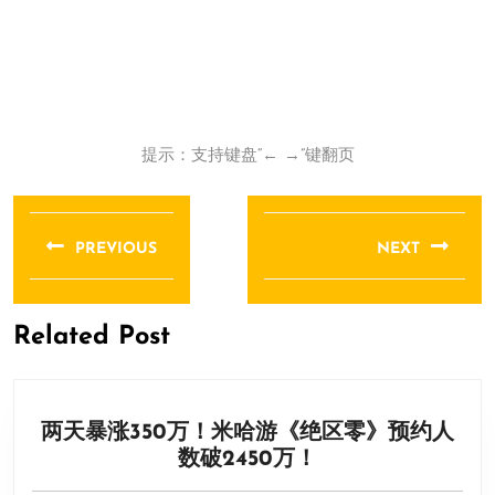
提示：支持键盘“← →”键翻页
文
章
PREVIOUS
NEXT
导
Previous
Next
航
post:
post:
Related Post
两天暴涨350万！米哈游《绝区零》预约人
两
数破2450万！
天