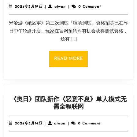
暴
2024
aiwan
2024年3月19日
|
aiwan
|
0 Comment
涨
年
3
350
米哈游《绝区零》第三次测试「喧响测试」资格招募已在昨
月
万！
19
日中午12点开启，玩家在官网预约即有机会获得测试资格，
米
日
还有 […]
哈
游
《绝
READ
READ MORE
区
MORE
零》
预
约
人
《奥日》团队新作《恶意不息》单人模式无
数
《奥
需全程联网
破
日》
2450
团
万！
2024
aiwan
2024年3月14日
|
aiwan
|
0 Comment
队
年
3
新