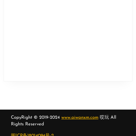
CopyRight © 2019-2024
www.aiwanxm.com
哎玩 All
Rights Reserved
闽ICP备18014094号-2