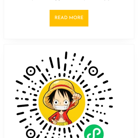
《与
日
东
风
READ
READ MORE
谷
MORE
早
苗
的
神
风
一
起》
上
线
Steam！