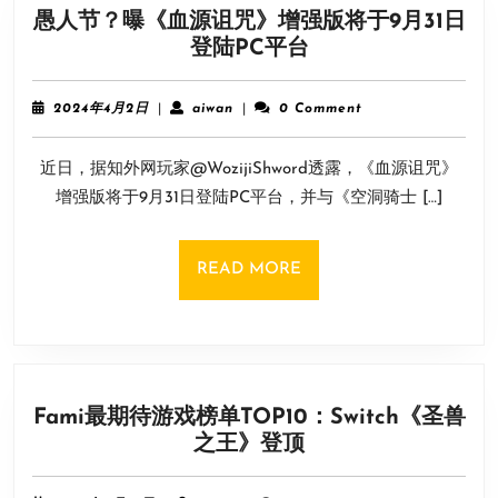
愚人节？曝《血源诅咒》增强版将于9月31日
愚
登陆PC平台
人
节？
2024
aiwan
2024年4月2日
|
aiwan
|
0 Comment
曝
年
4
《血
近日，据知外网玩家@WozijiShword透露，《血源诅咒》
月
源
2
增强版将于9月31日登陆PC平台，并与《空洞骑士 […]
诅
日
咒》
增
READ
READ MORE
强
MORE
版
将
于
9
Fami最期待游戏榜单TOP10：Switch《圣兽
月
Fami
之王》登顶
31
最
日
期