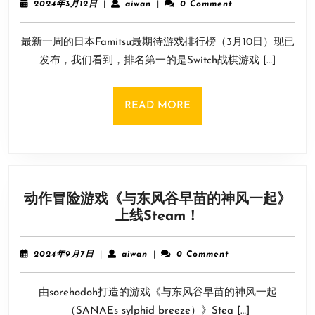
登
2024
aiwan
2024年3月12日
|
aiwan
|
0 Comment
待
年
陆
3
游
PC
最新一周的日本Famitsu最期待游戏排行榜（3月10日）现已
月
戏
平
12
发布，我们看到，排名第一的是Switch战棋游戏 […]
榜
日
台
单
TOP10：
READ
READ MORE
Switch《圣
MORE
兽
之
王》
登
动作冒险游戏《与东风谷早苗的神风一起》
顶
动
上线Steam！
作
冒
2024
aiwan
2024年9月7日
|
aiwan
|
0 Comment
险
年
9
游
由sorehodoh打造的游戏《与东风谷早苗的神风一起
月
戏
7
（SANAEs sylphid breeze）》Stea […]