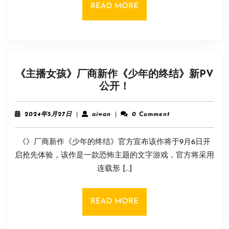
第
READ
READ MORE
一
MORE
集
公
布：
搞
《主播女孩》厂商新作《少年的终结》新PV
笑
《主
公开！
互
播
怼
女
可
2024
aiwan
2024年5月27日
|
aiwan
|
0 Comment
孩》
年
还
5
厂
行？
《》厂商新作《少年的终结》官方宣布该作将于9月6日开
月
商
27
启抢先体验，该作是一款恐怖主题的文字游戏，官方将采用
新
日
连载形 […]
作
《少
年
READ
READ MORE
的
MORE
终