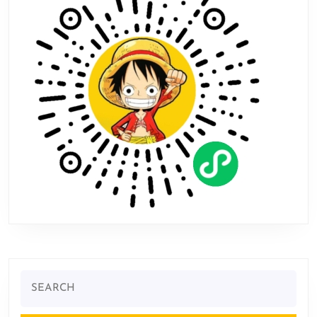
《FF7
重
生》！
Search
for: