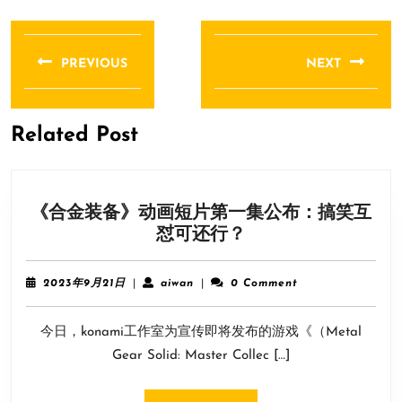
文
章
PREVIOUS
NEXT
导
Previous
Next
航
post:
post:
Related Post
《合金装备》动画短片第一集公布：搞笑互
《合
怼可还行？
金
装
2023
aiwan
2023年9月21日
|
aiwan
|
0 Comment
备》
年
9
动
今日，konami工作室为宣传即将发布的游戏《（Metal
月
画
21
Gear Solid: Master Collec […]
短
日
片