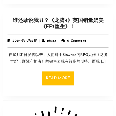
结》
新
PV
谁还敢说我丑？《龙腾4》英国销量媲美
公
谁
《FF7重生》！
开！
还
敢
2024
aiwan
2024年11月12日
|
aiwan
|
0 Comment
说
年
11
我
自10月31日发售以来，人们对于Bioware的RPG大作《龙腾
月
丑？
12
世纪：影障守护者》的销售表现有较高的期待。而现 […]
《龙
日
腾
4》
READ
READ MORE
英
MORE
国
销
量
媲
美