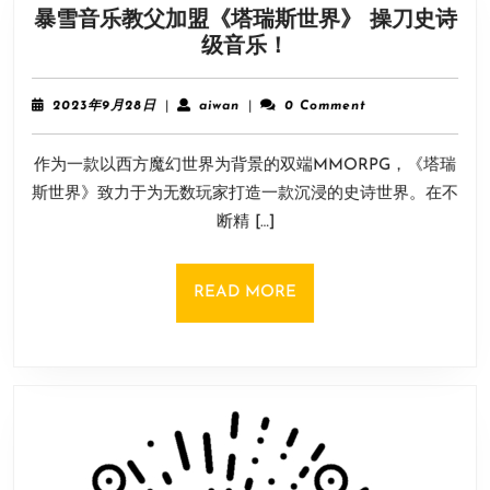
暴雪音乐教父加盟《塔瑞斯世界》 操刀史诗
杀
暴
级音乐！
机
雪
衍
音
生
2023
aiwan
2023年9月28日
|
aiwan
|
0 Comment
乐
作
年
9
教
取
作为一款以西方魔幻世界为背景的双端MMORPG，《塔瑞
月
父
消
28
斯世界》致力于为无数玩家打造一款沉浸的史诗世界。在不
加
日
断精 […]
盟
《塔
瑞
READ
READ MORE
斯
MORE
世
界》
操
刀
史
诗