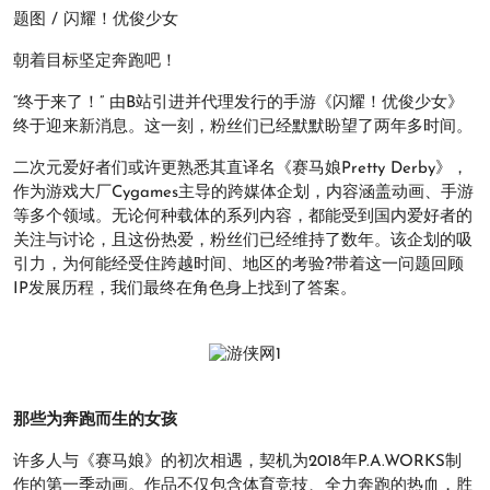
题图 / 闪耀！优俊少女
朝着目标坚定奔跑吧！
“终于来了！” 由B站引进并代理发行的手游《闪耀！优俊少女》
终于迎来新消息。这一刻，粉丝们已经默默盼望了两年多时间。
二次元爱好者们或许更熟悉其直译名《赛马娘Pretty Derby》，
作为游戏大厂Cygames主导的跨媒体企划，内容涵盖动画、手游
等多个领域。无论何种载体的系列内容，都能受到国内爱好者的
关注与讨论，且这份热爱，粉丝们已经维持了数年。该企划的吸
引力，为何能经受住跨越时间、地区的考验?带着这一问题回顾
IP发展历程，我们最终在角色身上找到了答案。
那些为奔跑而生的女孩
许多人与《赛马娘》的初次相遇，契机为2018年P.A.WORKS制
作的第一季动画。作品不仅包含体育竞技、全力奔跑的热血，胜