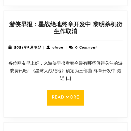
客
串
《代
游侠早报：星战绝地终章开发中 黎明杀机衍
号
游
生作取消
JADE》
侠
手
早
游
2024
aiwan
2024年9月18日
|
aiwan
|
0 Comment
报：
年
9
星
各位网友早上好，来游侠早报看看今晨有哪些值得关注的游
月
战
18
戏资讯吧~ 《星球大战绝地》确定为三部曲 终章开发中 最
绝
日
近 […]
地
终
章
READ
READ MORE
开
MORE
发
中
黎
明