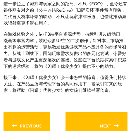
进一步拉近了游戏与玩家之间的距离。不只《FGO》，至今还有
很多网友对之前《公主连结Re:Dive》“扫码卖楼”事件留有印象，
而代言人桥本环奈的联动，不只让玩家津津乐道，也借此推动游
戏辐射至更多潜在用户。
在游戏体验之外，依托B站平台资源优势，持续引进改编动画、
漫画等丰富内容，鼓励众多UP主的二次创作，针对本土市场推
出有趣的运营活动，更易激发优质游戏产品本应具备的市场号召
力。从线上到线下，围绕玩家需求所做出的多元化尝试，令爱好
者与游戏文化产生更深层次的连接。这些在平台长期探索中积累
下的运营经验，将为《闪耀！优俊少女》提供不小的助力。
接下来，《闪耀！优俊少女》会带来怎样的惊喜，值得我们持续
关注。在产品品质与代理平台的共同作用下，被吸引前来的玩
家，将帮助《闪耀！优俊少女》的女孩们继续书写传奇。
文
章
PREVIOUS
NEXT