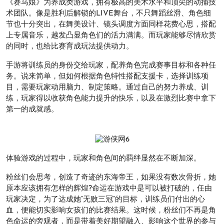
《赛马娘》为养成类游戏，拥有极高的美术水平和顶尖的动捕技
术团队。像是胜利后解锁的LIVE舞台，不只舞蹈丝滑、角色细
节也十分突出，在舞美设计、镜头调度方面同样花费心思，搭配
上专属音乐，越发凸显角色们的活力满满。而玩家能够尽情欣赏
的同时，也给比赛育成玩法提供动力。
手游将训练员的身份交给玩家，配养角色完成赛事目标和各种任
务。说来简单，但如何根据角色特性搭配支援卡，选择训练项
目，需要玩家动用脑力、制定策略。通过自己的努力养成、训
练，玩家得以收获角色能力提升的快乐，以及在激烈比赛中拿下
第一的成就感。
体验游戏的过程中，玩家和角色间的羁绊显然在不断加深。
粉丝们会思考，创造了奇迹的东海帝王，如果没有数次骨折，她
原本应该拥有怎样的辉煌?命运在游戏中是可以被打破的，任由
玩家决定，为了达成她“无败三冠”的目标，训练员们付出的心
血，便能切实影响女孩们的比赛结果。这时候，粉丝们不再是角
色命运的旁观者，而是带着美好期望融入、影响这个世界的参与