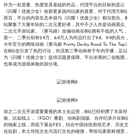
作为一款质量、热度皆具基础的作品，代理平台的目标则是让
《闪耀！优俊少女》收获更多国内玩家的喜爱。对于代理方B站
而言，平台的内容生态本就与《闪耀！优俊少女》相当契合。B
站聚集了大量年轻的二次元爱好者，其中不少人亦是动画观众、
二次元手游玩家。《赛马娘》改编动画在B站拥有不低的人气，
第一、二季分别有2.9万、6.9万人为作品打出了9.8、9.9的高分，
今年官方的网络动画《赛马娘 Pretty Derby Road To The Top》
在B站也引发了热烈讨论，何况第三季动画将于年内开播，足以
为《闪耀！优俊少女》提供话题度保障。平台浓厚的二创氛围，
也将成为游戏体验的加分项。
加之二次元手游需要重视的本土化运营，B站已经积攒了丰富经
验。比如线上，《FGO》番剧、动画剧场版、合作纪录片在B站
的独家上线，而线下展会FES，结合中国传统剪纸艺术、历史文
化短剧，本土传统文化与流行文化的碰撞，带给玩家新鲜感受，