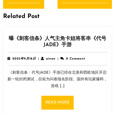
导
Previous
Next
航
post:
post:
Related Post
曝《刺客信条》人气主角卡姐将客串《代号
曝
JADE》手游
《刺
客
2023
aiwan
2023年9月18日
|
aiwan
|
0 Comment
信
年
9
条》
《刺客信条：代号JADE》手游已经在北美和西欧地区开启
月
人
18
新一轮封闭测试，目前为问卷报名阶段。国外有玩家爆料，
气
日
游戏 […]
主
角
卡
READ
READ MORE
姐
MORE
将