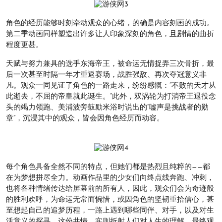
角色的经历能够时刻牵动观众的心绪，的确是内容刻画的成功。
第二季动画同样塑造出许多让人印象深刻的角色，且剧情的曲折
程度更甚。
天赋与努力兼具的选手东海帝王，被命运无情捉弄三次骨折，最
后一次甚至时隔一年才重返赛场，战胜强敌、再次夺冠意义非
凡。观众一同见证了角色的一路走来，纷纷感慨：“不败的天才从
此逝去，不屈的帝皇就此诞生。”此外，双涡轮为打消帝王退役念
头的竭力领跑、美浦波旁鼓励米浴时说出的“嘘声是挑战者的勋
章”，沉浸其中的观众，皆会因角色经历而动容。
每个角色具备全然不同的特点，但她们都是热烈且纯粹的——都
在为梦想拼尽全力。动画作品里的少女们向终点线奔跑、冲刺，
也将各种情绪传达给屏幕前的所有人，因此，观众们会为奇迹般
的胜利欢呼，为命运无常而惋惜，或因角色的坚韧重拾信心，甚
至想起自己的追梦历程，一路上遇到哪些同伴、对手，以及对生
活意义的探寻。这份共情，实则折射人们对人生的理解，最终观