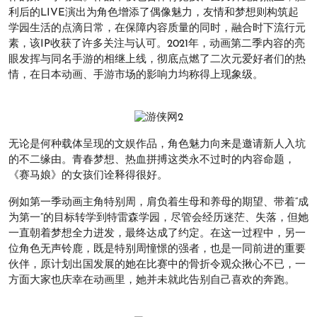
利后的LIVE演出为角色增添了偶像魅力，友情和梦想则构筑起
学园生活的点滴日常，在保障内容质量的同时，融合时下流行元
素，该IP收获了许多关注与认可。2021年，动画第二季内容的亮
眼发挥与同名手游的相继上线，彻底点燃了二次元爱好者们的热
情，在日本动画、手游市场的影响力均称得上现象级。
无论是何种载体呈现的文娱作品，角色魅力向来是邀请新人入坑
的不二缘由。青春梦想、热血拼搏这类永不过时的内容命题，
《赛马娘》的女孩们诠释得很好。
例如第一季动画主角特别周，肩负着生母和养母的期望、带着“成
为第一”的目标转学到特雷森学园，尽管会经历迷茫、失落，但她
一直朝着梦想全力进发，最终达成了约定。在这一过程中，另一
位角色无声铃鹿，既是特别周憧憬的强者，也是一同前进的重要
伙伴，原计划出国发展的她在比赛中的骨折令观众揪心不已，一
方面大家也庆幸在动画里，她并未就此告别自己喜欢的奔跑。