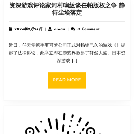
资深游戏评论家河村鳴紘谈任帕版权之争 静
14500
资
待尘埃落定
款！
深
游
2024
aiwan
2024年9月24日
|
aiwan
|
0 Comment
戏
年
9
评
近日，任天堂携手宝可梦公司正式对畅销已久的游戏《》提
月
论
24
起了法律诉讼，此举立即在游戏界掀起了轩然大波。日本资
家
日
深游戏 […]
河
村
鳴
READ
READ MORE
紘
MORE
谈
任
帕
版
权
之