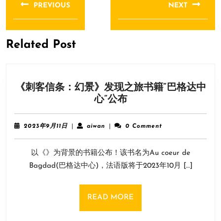
章
PREVIOUS
NEXT
导
Previous
Next
航
post:
post:
Related Post
《刺客信条：幻景》发现之旅书籍“巴格达中
《刺
心”公布
客
信
2023
aiwan
2023年9月11日
|
aiwan
|
0 Comment
条：
年
9
幻
以《》为背景的书籍公布！该书名为Au coeur de
月
景》
11
Bagdad(巴格达中心)，法语版将于2023年10月 […]
发
日
现
之
READ
READ MORE
旅
MORE
书