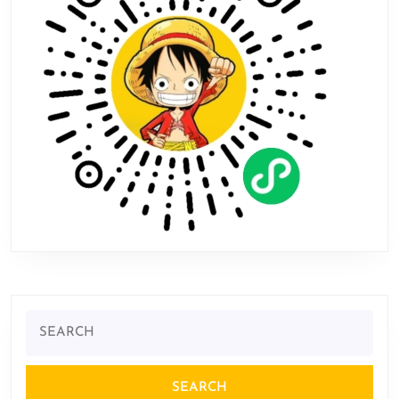
争
静
待
尘
埃
落
定
Search
for: