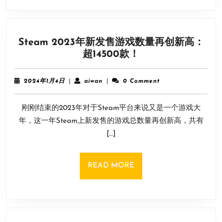
籍
“巴
格
Steam 2023年新发售游戏数量再创新高：
达
Steam
超14500款！
中
2023
心”
年
公
2024
aiwan
2024年1月4日
|
aiwan
|
0 Comment
新
年
布
1
发
刚刚结束的2023年对于Steam平台来说又是一个游戏大
月
售
4
年，这一年Steam上新发售的游戏总数量再创新高，共有
游
日
[…]
戏
数
量
READ
READ MORE
再
MORE
创
新
高：
超