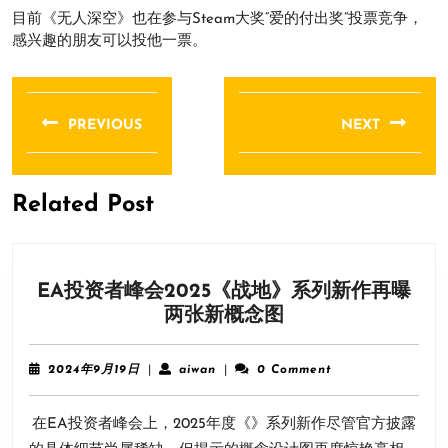
目前《无人深空》也在参与Steam大奖“爱的付出奖”投票竞争，
感兴趣的朋友可以投他一票。
文
章
PREVIOUS
NEXT
导
Previous
Next
航
post:
post:
Related Post
EA投资者峰会2025《战地》系列新作再曝
EA
两张新概念图
投
资
2024
aiwan
2024年9月19日
|
aiwan
|
0 Comment
者
年
9
峰
在EA投资者峰会上，2025年度《》系列新作尽管官方披露
月
会
19