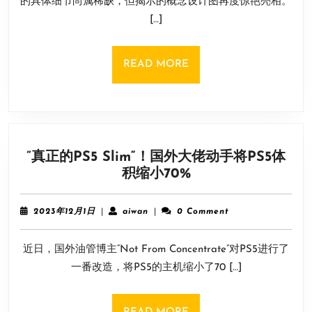
的具体细节尚属稀缺，但揭示的概念设计图再度惊艳亮相。
2025《战
日
[…]
地》
系
列
READ
READ MORE
新
MORE
作
再
曝
两
”真正的PS5 Slim“！国外大佬动手将PS5体
张
”
积缩小70%
新
真
概
正
念
2023
aiwan
2023年12月1日
|
aiwan
|
0 Comment
的
图
年
12
PS5
近日，国外油管博主“Not From Concentrate”对PS5进行了
月
Slim“！
1
一番改造，将PS5的主机缩小了70 […]
国
日
外
大
READ