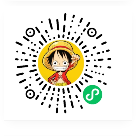
华
坐
骑
九
尾
天
狐
上
线
即
领