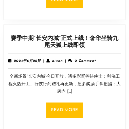
READ MORE
佬
MORE
动
手
将
PS5
赛季中期“长安内城”正式上线！奢华坐骑九
体
赛
尾天狐上线即领
积
季
缩
中
小
2024
aiwan
2024年6月25日
|
aiwan
|
0 Comment
期
年
70%
6
“长
全新场景“长安内城”今日开放，诸多彩蛋等待侠士；利侠工
月
安
25
程火热开工、行侠行商赠礼再更新，超多奖励手拿把掐；大
内
日
唐内 […]
城”
正
式
READ
READ MORE
上
MORE
线！
奢