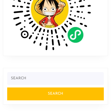
发
售
Search
for: