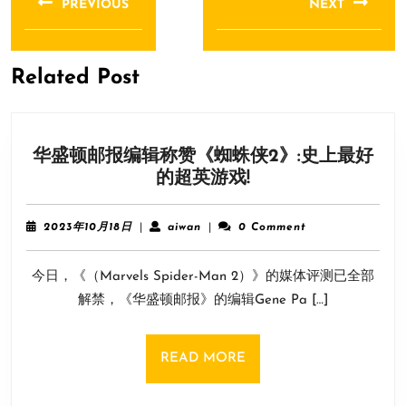
PREVIOUS
NEXT
导
Previous
Next
航
post:
post:
Related Post
华盛顿邮报编辑称赞《蜘蛛侠2》:史上最好
华
的超英游戏!
盛
顿
2023
aiwan
2023年10月18日
|
aiwan
|
0 Comment
邮
年
10
报
今日，《（Marvels Spider-Man 2）》的媒体评测已全部
月
编
18
解禁，《华盛顿邮报》的编辑Gene Pa […]
辑
日
称
赞
READ
READ MORE
《蜘
MORE
蛛