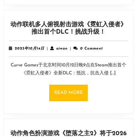
侠
2》:
史
动作联机多人俯视射击游戏《霓虹入侵者》
上
动
推出首个DLC！挑战升级！
最
作
好
联
的
2023
aiwan
2023年10月14日
|
aiwan
|
0 Comment
机
年
超
10
多
英
Curve Games于北京时间10月12日晚9点在Steam推出首个
月
人
游
14
《霓虹入侵者》全新DLC：抵抗，抗击入侵 […]
俯
日
戏!
视
射
READ
READ MORE
击
MORE
游
戏
《霓
虹
动作角色扮演游戏《堕落之主2》将于2026
入