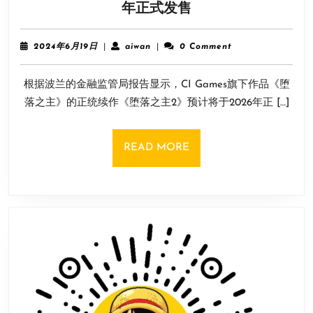
动
年正式发售
侵
作
者》
角
推
2024
aiwan
2024年6月19日
|
aiwan
|
0 Comment
色
年
出
6
扮
首
根据波兰的金融监管局报告显示，CI Games旗下作品《堕
月
演
个
19
落之主》的正统续作《堕落之主2》预计将于2026年正 […]
游
日
DLC！
戏
挑
《堕
战
READ
READ MORE
落
升
MORE
之
级！
主
2》
将
于
2026
年
正
式