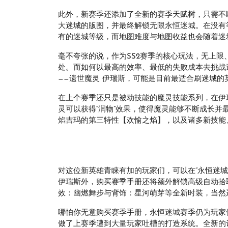
此外，新赛季还添加了全新的赛季天赋树，只需不
大迷城的版图，并最终解锁无限永恒迷城。在没有
有的迷城等级，而地图难度与地图收益也会随着迷
毫不夸张的说，作为SS2赛季的核心玩法，无上
处。而如何以最高的效率、最低的失败成本去挑战
——遗世魔灵 伊瑞斯，可能是目前最适合刷迷城的
在上个赛季还只是被动技能的魔灵技能系列，在伊
灵可以获得“润物”效果，使得魔灵能够不断成长
焰吉玛的第三特性【欢愉之焰】，以及诸多新技能
对这位新英雄青睐有加的玩家们，可以在“永恒迷城
伊瑞斯外，购买赛季手册还将额外解锁高级自动拾
效：幽燃舞步与背饰：星河萌芽等全新时装，当然
哪怕你无意购买赛季手册，永恒迷城赛季仍为玩家
做了上赛季遭到大量玩家吐槽的打造系统。全新的词