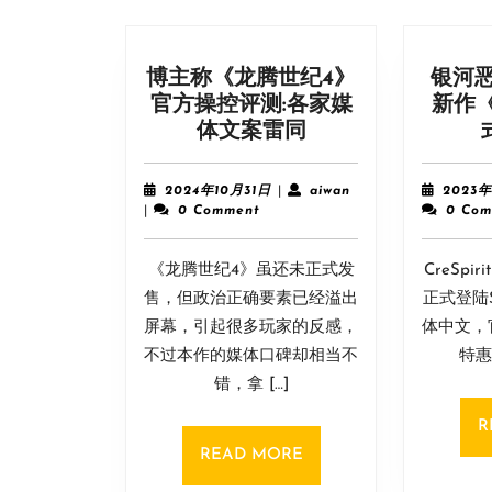
博主称《龙腾世纪4》
银河
官方操控评测:各家媒
新作《
博
体文案雷同
主
称
2024
aiwan
2024年10月31日
|
aiwan
2023年
《龙
年
|
0 Comment
0 Com
10
腾
月
世
《龙腾世纪4》虽还未正式发
31
CreSpi
纪
日
售，但政治正确要素已经溢出
正式登陆
4》
屏幕，引起很多玩家的反感，
体中文，
官
不过本作的媒体口碑却相当不
特惠
方
错，拿 […]
操
控
R
评
READ
READ MORE
测:
MORE