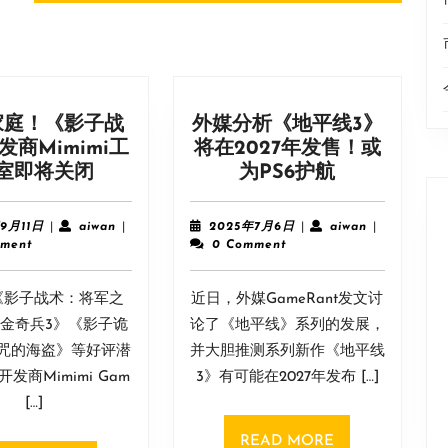
post:
家庭！《影子战
外媒分析《地平线3》
发商Mimimi工
将在2027年发售！或
回
外
室即将关闭
为PS6护航
归
媒
家
分
2023
aiwan
2025
aiwan
9月11日
|
aiwan
|
2025年7月6日
|
aiwan
|
庭！
析
年
年
ment
0 Comment
9
7
《影
《地
月
月
子
平
《影子战术：将军之
11
近日，外媒GameRant发文讨
6
战
线
日
日
金奇兵3》《影子诡
论了《地平线》系列的发展，
术》
3》
咒的海盗》等好评潜
并大胆推测系列新作《地平线
开
将
发商Mimimi Gam
3》有可能在2027年发布 […]
发
在
[…]
商
2027
Mimimi
年
READ
READ MORE