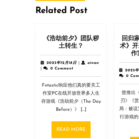
post:
航
Related Post
《浩劫前夕》团队秽
回归
《浩
土转生？
术》开
劫
作
前
2023
aiwan
2023年12月18日
|
aiwan
夕》
年
|
0 Comment
2023年
12
团
0 Com
月
队
Fntastic响应他们真的要关工
18
秽
日
曾推出
作室PC在线开放世界多人生
土
刃》《赏
存游戏《浩劫前夕（The Day
转
局：被诅
Before）》 […]
生？
行游戏的开
READ
READ MORE
MORE