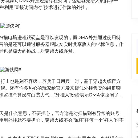
部分玩家对DMA外挂还是存在疑问，这边就先给大家解释一
ss，是一种利用“直接访问内存”技术进行作弊的外挂。
扫描电脑进程跟硬盘是可以发现的，而DMA外挂通过使用特
害的是还可以通过服务器跟队友实时共享敌人的坐标信息，作
f
是也是极大的挑战，对穿越火线亦然。
的打击也是刻不容缓，养兵千日用兵一时，基于穿越火线官方
了锅。还有许多热心的玩家给官方发来疑似外挂售卖的组群聊
监控总算没有白费力气，”外挂人“纷纷表示DMA该拉闸了，
0天是什么意思，不要担心，官方这是对扫描到有异常的账号
用外挂就不要担心，穿越火线不会”冤枉“任何一个”好人“也不