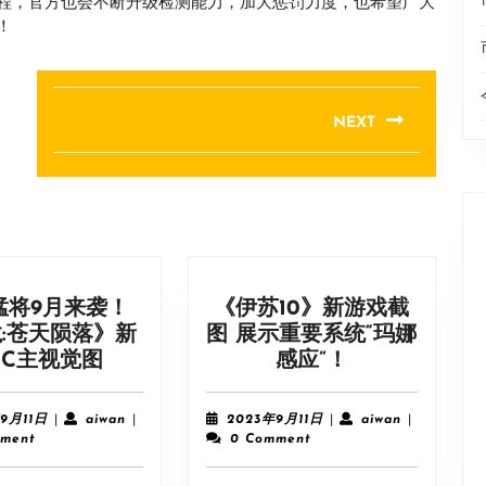
程，官方也会不断升级检测能力，加大惩罚力度，也希望广大
！
NEXT
Next
post:
猛将9月来袭！
《伊苏10》新游戏截
:苍天陨落》新
图 展示重要系统“玛娜
江
《伊
LC主视觉图
感应”！
东
苏
猛
10》
2023
aiwan
2023
aiwan
9月11日
|
aiwan
|
2023年9月11日
|
aiwan
|
将
新
年
年
ment
0 Comment
9
9
9
游
月
月