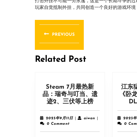
打击外挂不可能一劳永逸，这是一个长期斗争的过
玩家自觉抵制外挂，共同创造一个良好的游戏环境
文
章
PREVIOUS
导
Previous
post:
航
Related Post
Steam 7月最热新
江东
品：瑞奇与叮当、遗
《卧龙
Steam
迹2、三伏等上榜
D
7
月
2023
aiwan
2023年9月11日
|
aiwan
|
2023年
最
年
0 Comment
0 Com
9
热
月