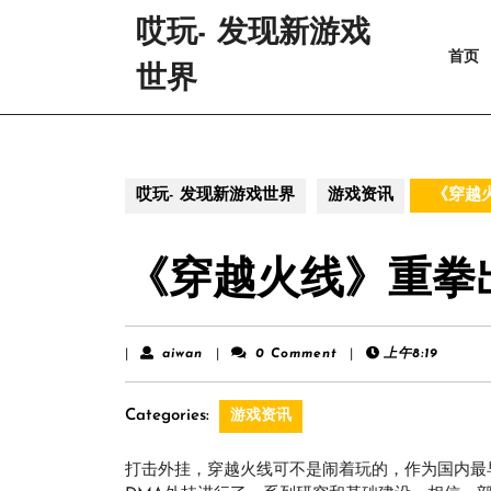
Skip
哎玩- 发现新游戏
to
首页
content
世界
Skip
to
content
哎玩- 发现新游戏世界
游戏资讯
《穿越火
《穿越火线》重拳
aiwan
|
aiwan
|
0 Comment
|
上午8:19
Categories:
游戏资讯
打击外挂，穿越火线可不是闹着玩的，作为国内最早