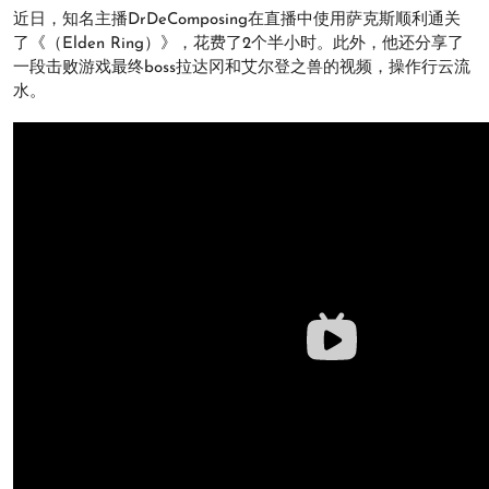
近日，知名主播DrDeComposing在直播中使用萨克斯顺利通关
了《（Elden Ring）》，花费了2个半小时。此外，他还分享了
一段击败游戏最终boss拉达冈和艾尔登之兽的视频，操作行云流
水。