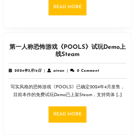
监
READ
READ MORE
透
MORE
露
《孤
岛
惊
第一人称恐怖游戏《POOLS》试玩Demo上
魂
第
线Steam
4》
一
废
人
弃
2024
aiwan
2024年3月14日
|
aiwan
|
0 Comment
称
想
年
3
恐
法
写实风格的恐怖游戏《POOLS》已确定2024年4月发售，
月
怖
14
目前本作的免费试玩Demo已上架Steam，支持简体 […]
游
日
戏
《POOLS》
READ
READ MORE
试
MORE
玩
Demo