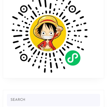
题
公
布!
月
中
举
办
Search
for: