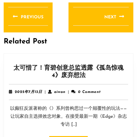
文
章
PREVIOUS
NEXT
导
Previous
Next
航
post:
post:
Related Post
太可惜了！育碧创意总监透露《孤岛惊魂
太
4》废弃想法
可
惜
2025
aiwan
2025年7月13日
|
aiwan
|
0 Comment
了！
年
7
育
以癫狂反派著称的《》系列曾构思过一个颠覆性的玩法——
月
碧
13
让玩家自主选择效忠对象。在接受最新一期《Edge》杂志
创
日
专访 […]
意
总