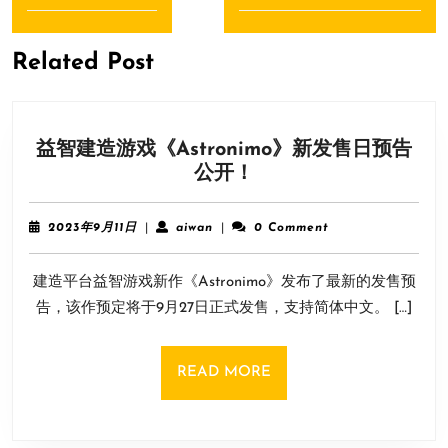
导
Previous
Next
航
post:
post:
Related Post
益智建造游戏《Astronimo》新发售日预告
益
公开！
智
建
2023
aiwan
2023年9月11日
|
aiwan
|
0 Comment
造
年
9
游
建造平台益智游戏新作《Astronimo》发布了最新的发售预
月
戏
11
告，该作预定将于9月27日正式发售，支持简体中文。 […]
《Astronimo》
日
新
发
READ
READ MORE
售
MORE
日
预