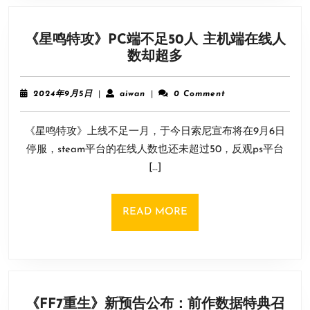
告
公
《星鸣特攻》PC端不足50人 主机端在线人
开！
《星
数却超多
鸣
特
2024
aiwan
2024年9月5日
|
aiwan
|
0 Comment
攻》
年
9
PC
《星鸣特攻》上线不足一月，于今日索尼宣布将在9月6日
月
端
5
停服，steam平台的在线人数也还未超过50，反观ps平台
不
日
[…]
足
50
人
READ
READ MORE
主
MORE
机
端
在
线
《FF7重生》新预告公布：前作数据特典召
人