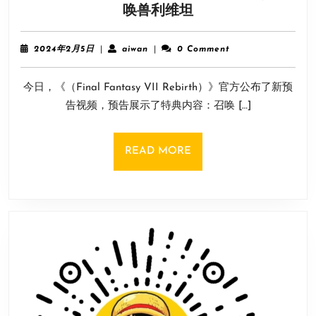
《FF7
唤兽利维坦
数
重
却
生》
超
2024
aiwan
2024年2月5日
|
aiwan
|
0 Comment
新
多
年
2
预
今日，《（Final Fantasy VII Rebirth）》官方公布了新预
月
告
5
告视频，预告展示了特典内容：召唤 […]
公
日
布：
前
READ
READ MORE
作
MORE
数
据
特
典
召
唤
兽
利
维