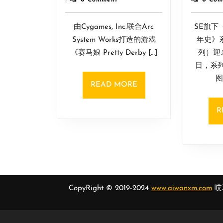
8
血
月
喧
由Cygames, Inc.联合Arc
30
SE旗下
闹
日
System Works打造的游戏
年史》
大
《赛马娘 Pretty Derby […]
列）迎
感
日，系
谢
图
祭！》
READ
READ MORE
已
MORE
在
R
Steam
正
式
发
售
!
CopyRight © 2019-2024
www.aiwanxm.com
哎玩