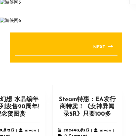
NEXT
Next
post:
幻想 水晶编年
Steam特惠：EA发行
列发售20周年!
商特卖！《女神异闻
《最
Steam
纪念贺图赏
录5R》只要100多
终
特
幻
惠：
2023
aiwan
2024
aiwan
年9月12日
|
aiwan
|
2024年5月5日
|
aiwan
|
想
EA
年
年
ment
0 Comment