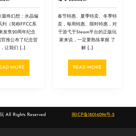
9
5
水
发
月
月
晶
行
《最终幻想：水晶编
12
春节特惠、夏季特卖、冬季特
5
编
商
日
日
系列（简称FFCC系
卖，每周特惠、限时特惠，对
年
特
来发售20周年纪念
于游弋于Steam平台的正版玩
史》
卖！
列官推公布了纪念贺
家来说，一定要熟练掌握 了
系
《女
，让我们 […]
解 […]
列
神
发
异
售
闻
READ
READ
EAD MORE
READ MORE
20
录
MORE
MORE
周
5R》
年!
只
纪
要
念
100
贺
多
 All Rights Reserved
闽ICP备18014094号-2
图
赏
Scroll