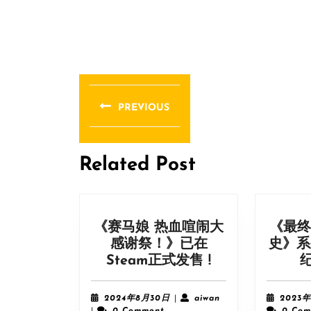
文
章
PREVIOUS
导
Previous
post:
航
Related Post
《赛马娘 热血喧闹大
《最终
感谢祭！》已在
史》系
《赛
Steam正式发售 !
马
娘
2024
aiwan
2024年8月30日
|
aiwan
2023
热
年
|
0 Comment
0 Com