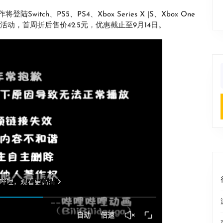
tch、PS5、PS4、Xbox Series X |S、Xbox One
动，首周折后售价42.5元，优惠截止至9月14日。
f