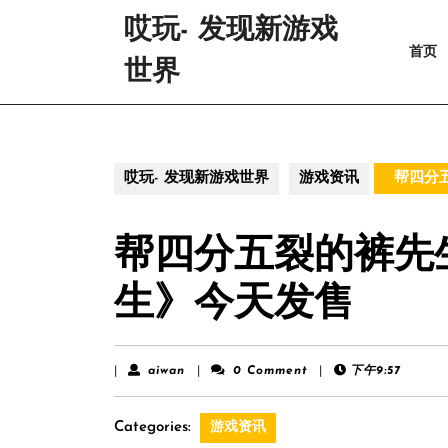
Skip
哎玩- 发现新游戏
to
首页
content
世界
Skip
to
content
哎玩- 发现新游戏世界
游戏资讯
帮四分
帮四分五裂的裤先
生》今天发售
aiwan
|
aiwan
|
0 Comment
|
下午9:57
Categories:
游戏资讯