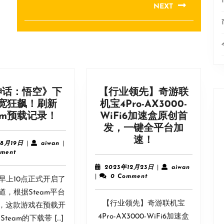
NEXT
Next
post:
神话：悟空》下
【行业领先】奇游联
宽狂飙！刷新
机宝4Pro-AX3000-
《黑
eam预载记录！
WiFi6加速盒原创首
神
发，一键全平台加
话：
【行
速！
2024
aiwan
年8月19日
|
aiwan
|
悟
业
年
ment
8
空》
领
2023
aiwan
2023年12月23日
|
aiwan
月
下
先】
年
|
0 Comment
早上10点正式开启了
19
12
载
奇
日
道，根据Steam平台
月
带
游
【行业领先】奇游联机宝
23
，这款游戏在预载开
宽
联
日
4Pro-AX3000-WiFi6加速盒
team的下载带 […]