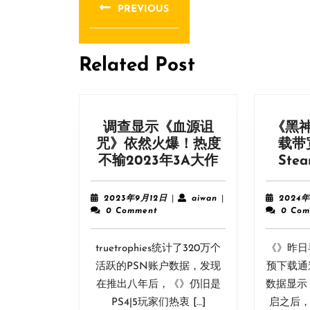
章
PREVIOUS
导
Previous
post:
航
Related Post
调查显示《血源诅
《黑
咒》依然火爆！热度
载带
调
不输2023年3A大作
St
查
显
2023
aiwan
2023年9月12日
|
aiwan
|
2024
示
年
0 Comment
0 Com
9
《血
月
源
truetrophies统计了320万个
12
《》昨日
诅
日
活跃的PSN账户数据，发现
预下载通
咒》
在推出八年后，《》仍旧是
数据显示
依
PS4|5玩家们热衷 […]
启之后，S