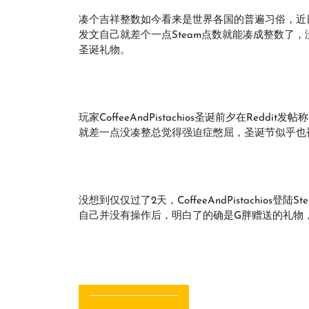
凑个吉祥整数如今看来是世界各国的普遍习俗，近
发文自己就差个一点Steam点数就能凑成整数了
圣诞礼物。
玩家CoffeeAndPistachios圣诞前夕在Redd
就差一点没凑整总觉得强迫症憋屈，圣诞节似乎也
没想到仅仅过了2天，CoffeeAndPistachio
自己并没有操作后，明白了的确是G胖赠送的礼物
文