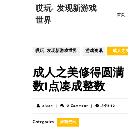
Skip
哎玩- 发现新游戏
to
首页
content
世界
Skip
to
content
哎玩- 发现新游戏世界
游戏资讯
成人之美
成人之美修得圆满 
数1点凑成整数
aiwan
|
aiwan
|
0 Comment
|
上午8:32
Categories:
游戏资讯