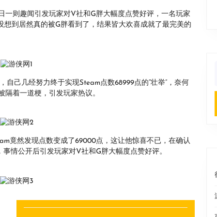
日一则趣闻引发玩家对V社和G胖大幅度点赞好评，一名玩家
，没想到居然真的被G胖看到了，结果皆大欢喜成就了最完美的
f
it发帖称，自己几经努力终于实现Steam点数68999点的“壮举”，奈何
被隔着一道梗，引发玩家热议。
s登陆Steam竟然发现点数变成了69000点，这让他惊喜不已，在确认
，事情公开后引发玩家对V社和G胖大幅度点赞好评。