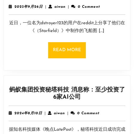
了！
2023
aiwan
2023年9月26日
|
aiwan
|
0 Comment
《星
年
9
空》
近日，一位名为dstroyer123的用户在reddit上分享了他们在
月
玩
26
《（Starfield）》中制作的飞船图 […]
家
日
自
制
READ
READ MORE
《星
MORE
球
大
战
绝
蚂蚁集团投资秘塔科技 消息称：至少投资了
地》
蚂
6家AI公司
螳
蚁
螂
集
飞
2024
aiwan
2024年8月10日
|
aiwan
|
0 Comment
团
年
船
8
投
据知名科技媒体《晚点LatePost》，秘塔科技近日成功完成
月
资