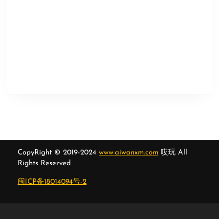
CopyRight © 2019-2024
www.aiwanxm.com
哎玩 All
Rights Reserved
闽ICP备18014094号-2
Scroll