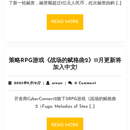
10
了新一轮融资，融资额超过1亿元人民币，此次融资由蚂 […]
秘
日
塔
科
READ
READ MORE
技
MORE
消
息
称：
至
策略RPG游戏《战场的赋格曲2》11月更新将
少
策
加入中文!
投
略
资
RPG
了
2023
aiwan
2023年9月12日
|
aiwan
|
0 Comment
游
年
6
9
戏
家
开发商CyberConnect2旗下SRPG游戏《战场的赋格曲
月
《战
AI
12
2（Fuga: Melodies of Stee […]
场
日
公
的
司
赋
READ
READ MORE
格