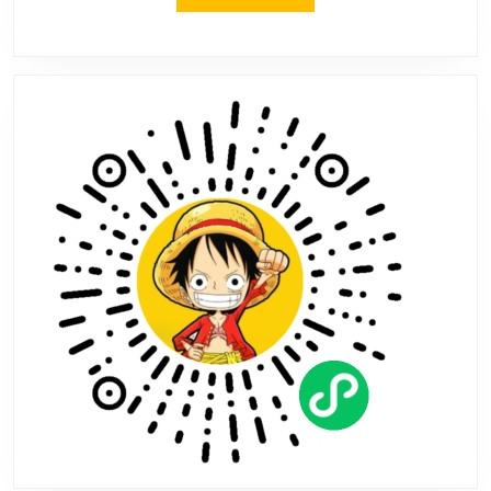
MORE
曲
2》
11
月
更
新
将
加
入
中
文!