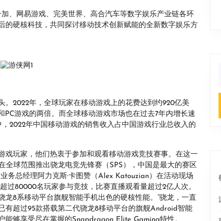
手一加、网易游戏、完美世界、高合汽车等数字娱乐产业链各环
后的硬核科技，共同探讨移动技术创新赋能的全新数字娱乐方
f
。2022年，全球玩家在移动游戏上的花费达到约920亿美
和PC游戏的两倍。而全球移动游戏市场也在过去7年内增长速
中，2022年中国移动游戏的销售收入占中国游戏行业总收入的
游戏玩家，他们热衷于参加和观看移动游戏竞技赛事。在这一
2年在全球范围推出骁龙电竞先锋赛（SPS），中国是最大的赛区
经理阿力克斯·卡图赞（Alex Katouzian）在活动现场
超过80000名玩家参与竞技，比赛直播观看量超过2亿人次。
骁龙8系移动平台旗舰智能手机出色的硬核性能。”骁龙，一直
有超过95款搭载第二代骁龙8移动平台的旗舰Android智能
尽在掌握的Snapdragon Elite Gaming特性。