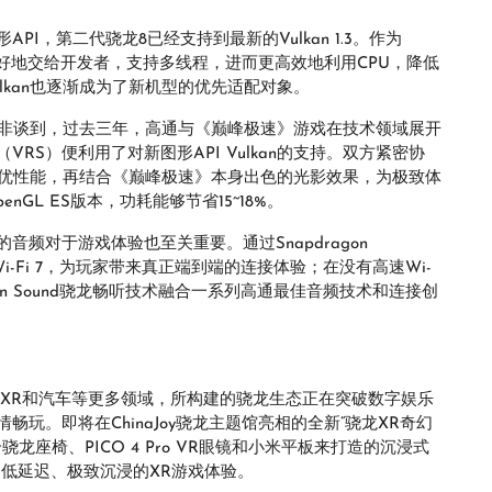
I，第二代骁龙8已经支持到最新的Vulkan 1.3。作为
权更好地交给开发者，支持多线程，进而更高效地利用CPU，降低
lkan也逐渐成为了新机型的优先适配对象。
姚轶非谈到，过去三年，高通与《巅峰极速》游戏在技术领域展开
S）便利用了对新图形API Vulkan的支持。双方紧密协
最优性能，再结合《巅峰极速》本身出色的光影效果，为极致体
nGL ES版本，功耗能够节省15~18%。
频对于游戏体验也至关重要。通过Snapdragon
i-Fi 7，为玩家带来真正端到端的连接体验；在没有高速Wi-
gon Sound骁龙畅听技术融合一系列高通最佳音频技术和连接创
、XR和汽车等更多领域，所构建的骁龙生态正在突破数字娱乐
玩。即将在ChinaJoy骁龙主题馆亮相的全新“骁龙XR奇幻
龙座椅、PICO 4 Pro VR眼镜和小米平板来打造的沉浸式
来超低延迟、极致沉浸的XR游戏体验。