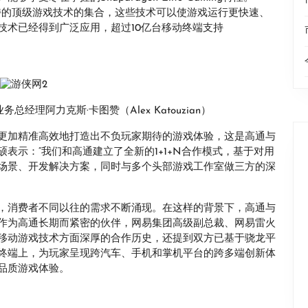
系移动平台支持的顶级游戏技术的集合，这些技术可以使游戏运行更快速、
技术已经得到广泛应用，超过10亿台移动终端支持
经理阿力克斯·卡图赞（Alex Katouzian）
更加精准高效地打造出不负玩家期待的游戏体验，这是高通与
表示：“我们和高通建立了全新的1+1+N合作模式，基于对用
场景、开发解决方案，同时与多个头部游戏工作室做三方的深
，消费者不同以往的需求不断涌现。在这样的背景下，高通与
作为高通长期而紧密的伙伴，网易集团高级副总裁、网易雷火
移动游戏技术方面深厚的合作历史，还提到双方已基于骁龙平
终端上，为玩家呈现跨汽车、手机和掌机平台的跨多端创新体
品质游戏体验。