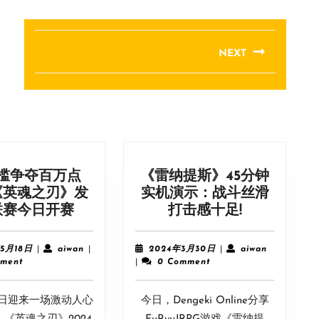
NEXT
Next
post:
槛争夺百万点
《雷纳提斯》45分钟
《英魂之刃》发
实机演示：战斗丝滑
零
《雷
联赛今日开赛
打击感十足!
门
纳
槛
提
2024
aiwan
2024
aiwan
年5月18日
|
aiwan
|
2024年3月30日
|
aiwan
争
斯》
年
年
ment
|
0 Comment
5
3
夺
45
月
月
百
分
日迎来一场激动人心
18
今日，Dengeki Online分享
30
万
钟
日
日