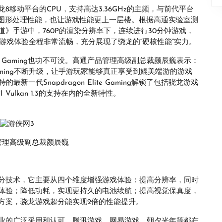
移动平台的CPU，支持高达3.36GHz的主频，与前代平台
的图形处理性能，也让游戏性能更上一层楼。根据高通实验室测
》手游中，760P的渲染分辨率下，连续进行30分钟游戏，
s，游戏体验全程非常流畅，充分展现了骁龙的“硬核性能”实力。
lite Gaming也功不可没。高通产品管理高级副总裁颜辰巍表示：
te Gaming不断升级，让手游玩家能够真正享受到媲美端游的游戏
一代Snapdragon Elite Gaming解锁了包括骁龙游戏
ulkan 1.3的支持在内的全新特性。
管理高级副总裁颜辰巍
分技术，它主要从四个维度增强游戏体验：提高分辨率，同时
体验；降低功耗，实现更持久的电池续航；提高视觉保真度，
方案，骁龙游戏超分能实现2倍的性能提升。
业的广泛采用和认可，腾讯游戏、网易游戏、朝夕光年等都在