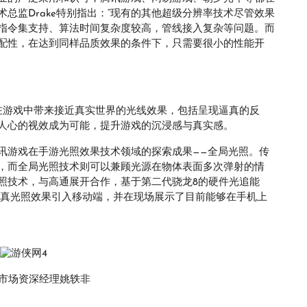
总监Drake特别指出：“现有的其他超级分辨率技术尽管效果
指令集支持、算法时间复杂度较高，管线接入复杂等问题。而
配性，在达到同样品质效果的条件下，只需要很小的性能开
在游戏中带来接近真实世界的光线效果，包括呈现逼真的反
人心的视效成为可能，提升游戏的沉浸感与真实感。
讯游戏在手游光照效果技术领域的探索成果——全局光照。传
，而全局光照技术则可以兼顾光源在物体表面多次弹射的情
照技术，与高通展开合作，基于第二代骁龙8的硬件光追能
逼真光照效果引入移动端，并在现场展示了目前能够在手机上
市场资深经理姚轶非