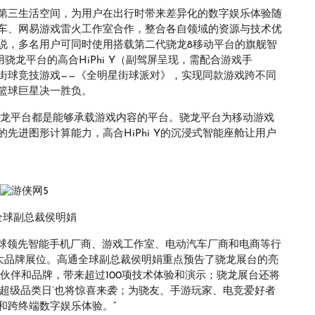
第三生活空间，为用户在出行时带来差异化的数字娱乐体验随
车、网易游戏雷火工作室合作，整合各自领域的资源与技术优
说，多名用户可同时使用搭载第二代骁龙8移动平台的旗舰智
骁龙平台的高合HiPhi Y（副驾屏呈现，需配合游戏手
街球竞技游戏——《全明星街球派对》，实现同款游戏跨不同
篮球巨星决一胜负。
骁龙平台都是能够承载游戏内容的平台。骁龙平台为移动游戏
先进图形计算能力，高合HiPhi Y的沉浸式智能座舱让用户
全球副总裁侯明娟
、全球领先智能手机厂商、游戏工作室、电动汽车厂商和电商等行
1大品牌展位。高通全球副总裁侯明娟重点预告了骁龙展台的亮
家合作伙伴和品牌，带来超过100项技术体验和演示；骁龙展台还将
超级品类日’也将惊喜来袭；为骁友、手游玩家、电竞爱好者
和跨终端数字娱乐体验。”