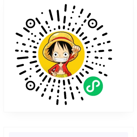
推
出！
宣
传
片
公
布
Search