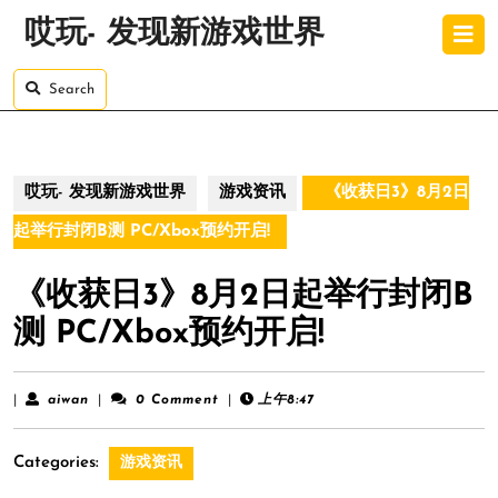
Skip
O
哎玩- 发现新游戏世界
to
B
content
Skip
Search
to
content
哎玩- 发现新游戏世界
游戏资讯
《收获日3》8月2日
起举行封闭B测 PC/Xbox预约开启!
《收获日3》8月2日起举行封闭B
测 PC/Xbox预约开启!
aiwan
|
aiwan
|
0 Comment
|
上午8:47
Categories:
游戏资讯