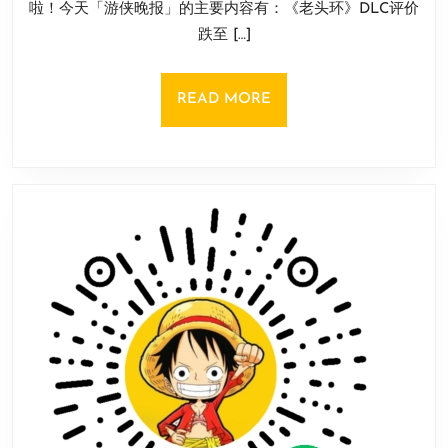
啦！今天「游侠晚报」的主要内容有：《老头环》DLC评价
环》
日
跌至 […]
DLC
遭
差
READ
READ MORE
评！
MORE
《暗
影
觉
醒》
喜
加
一