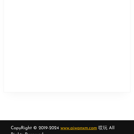
CopyRight © 2019-2024
www.aiwanxm.com
哎玩 All