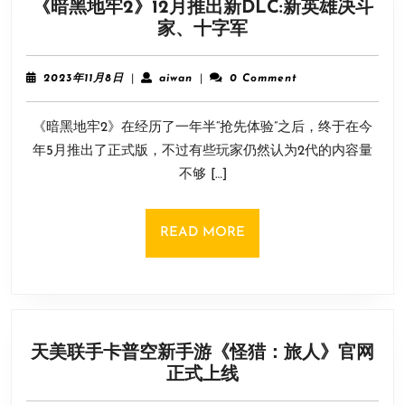
《暗黑地牢2》12月推出新DLC:新英雄决斗
《暗
家、十字军
黑
地
2023
aiwan
2023年11月8日
|
aiwan
|
0 Comment
牢
年
11
2》
《暗黑地牢2》在经历了一年半“抢先体验”之后，终于在今
月
12
8
年5月推出了正式版，不过有些玩家仍然认为2代的内容量
月
日
不够 […]
推
出
新
READ
READ MORE
DLC:
MORE
新
英
雄
决
天美联手卡普空新手游《怪猎：旅人》官网
斗
天
正式上线
家、
美
十