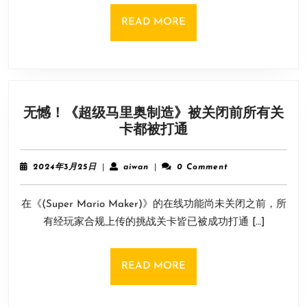
玩
法
READ
READ MORE
概
MORE
述
预
告
公
无憾！《超级马里奥制造》被关闭前所有关
布
无
卡都被打通
3
憾！
月
《超
15
2024
aiwan
2024年3月25日
|
aiwan
|
0 Comment
级
年
日
3
马
发
在《(Super Mario Maker)》的在线功能尚未关闭之前，所
月
里
售
25
有经玩家合规上传的挑战关卡皆已被成功打通 […]
奥
日
制
造》
READ
READ MORE
被
MORE
关