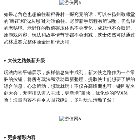
如果老角色也想前往新稻香村一探究竟的话，可以在扬州敬师堂
的“韩钰”和“沈从恩”处对话前往。尽管新手历程有所调整，但曾经
的老秘境、老野怪的数值碾压体系不会变化，成就也不会取消。
原游戏内容、玩法和故事情节等都不会删减，侠士依然可以通过
武林通鉴完整体验全部剧情历程。
• 大侠之路焕新升级
玩法内容平铺展示，多样信息集中成列，新大侠之路作为一个常
驻的按钮，将所有玩法和活动重新整理，提取侠士们想要了解的
综合信息，心念所动，想玩就玩！不仅在高峰期也可一键匹配名
剑大会，无需排队进入主城，更新增“”版块，优化你的PVX体
验！海量内容不再令人眼花缭乱，多种玩法清晰了然！
• 更多精彩内容