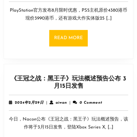
9
月
PlayStation官方发布8月限时优惠，PS5主机原价4380港币
月
限
11
现价3990港币，还有游戏大作实体版25 […]
时
日
优
惠：
READ
READ MORE
PS5
MORE
主
机
优
惠
《王冠之战：黑王子》玩法概述预告公布 3
促
《王
月15日发售
销
冠
大
之
作
2024
aiwan
2024年2月29日
|
aiwan
|
0 Comment
战：
年
78
2
黑
港
今日，Nacon公布《王冠之战：黑王子》玩法概述预告，该
月
王
元
29
作将于3月15日发售，登陆Xbox Series X, […]
子》
日
起