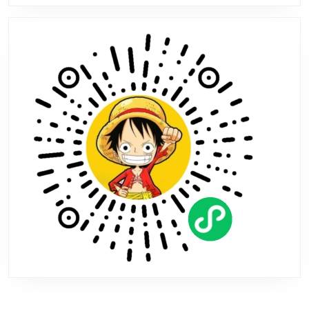
闭
前
所
有
关
卡
都
被
打
通