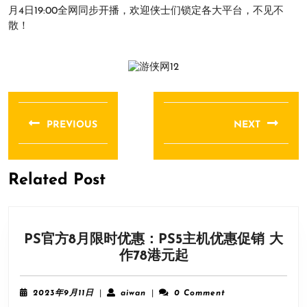
月4日19:00全网同步开播，欢迎侠士们锁定各大平台，不见不
散！
文
章
PREVIOUS
NEXT
导
Previous
Next
航
post:
post:
Related Post
PS官方8月限时优惠：PS5主机优惠促销 大
PS
作78港元起
官
方
2023
aiwan
2023年9月11日
|
aiwan
|
0 Comment
8
年