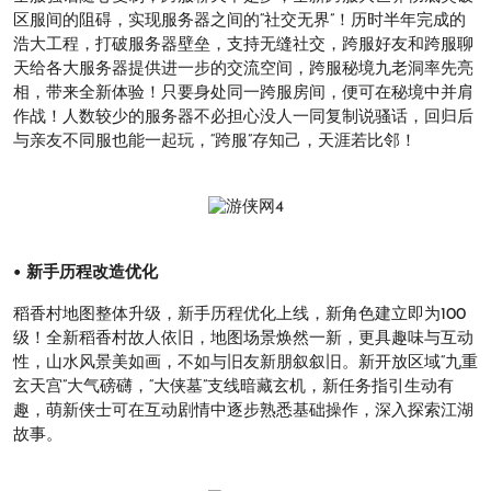
区服间的阻碍，实现服务器之间的“社交无界”！历时半年完成的
浩大工程，打破服务器壁垒，支持无缝社交，跨服好友和跨服聊
天给各大服务器提供进一步的交流空间，跨服秘境九老洞率先亮
相，带来全新体验！只要身处同一跨服房间，便可在秘境中并肩
作战！人数较少的服务器不必担心没人一同复制说骚话，回归后
与亲友不同服也能一起玩，“跨服”存知己，天涯若比邻！
• 新手历程改造优化
稻香村地图整体升级，新手历程优化上线，新角色建立即为100
级！全新稻香村故人依旧，地图场景焕然一新，更具趣味与互动
性，山水风景美如画，不如与旧友新朋叙叙旧。新开放区域“九重
玄天宫”大气磅礴，“大侠墓”支线暗藏玄机，新任务指引生动有
趣，萌新侠士可在互动剧情中逐步熟悉基础操作，深入探索江湖
故事。