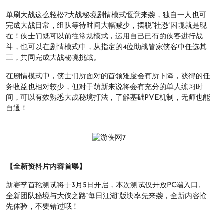
单刷大战这么轻松?大战秘境剧情模式惬意来袭，独自一人也可
完成大战日常，组队等待时间大幅减少，摆脱“社恐”困境就是现
在！侠士们既可以前往常规模式，运用自己已有的侠客进行战
斗，也可以在剧情模式中，从指定的4位助战管家侠客中任选其
三，共同完成大战秘境挑战。
在剧情模式中，侠士们所面对的首领难度会有所下降，获得的任
务收益也相对较少，但对于萌新来说将会有充分的单人练习时
间，可以有效熟悉大战秘境打法，了解基础PVE机制，无师也能
自通！
【全新资料片内容首曝】
新赛季首轮测试将于3月5日开启，本次测试仅开放PC端入口。
全新团队秘境与大侠之路“每日江湖”版块率先来袭，全新内容抢
先体验，不要错过哦！