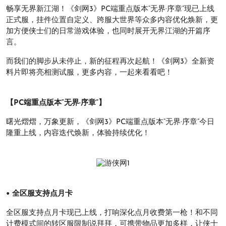
畅享无界新江湖！《剑网3》PC端重点版本“无界·序章”现已上线
正式服，挂件位置自定义、跨服大世界等众多内容优化焕新，更
加方便侠士们的日常游戏体验，也同时展开无界江湖的开篇序
言。
而我们的脚步从未停止，新的征程再次起航！《剑网3》全新资
料片即将亮相测试服，更多内容，一起来看看吧！
【PC端重点版本“无界·序章”】
曙光熠熠，万象更新，《剑网3》PC端重点版本“无界·序章”今日
隆重上线，内容迭代焕新，体验持续优化！
• 全区服支持点月卡
全区服支持点月卡现已上线，打响深化点月收费第一枪！和不同
计费模式间的转区服限制说拜拜，可携带物品更加多样，让侠士