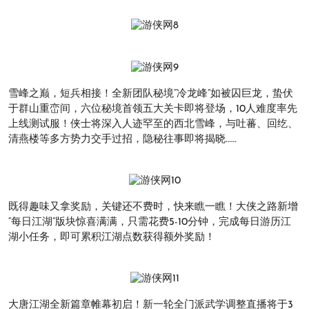
雪峰之巅，短兵相接！全新团队秘境“冷龙峰”如被囚巨龙，蛰伏
于群山重峦间，六位秘境首领五大关卡即将登场，10人难度率先
上线测试服！侠士将深入人迹罕至的西北雪峰，与吐蕃、回纥、
清燕楼等多方势力交手过招，隐秘往事即将揭晓……
既得趣味又拿奖励，关键还不费时，快来瞧一瞧！大侠之路新增
“每日江湖”版块惊喜满满，只需花费5-10分钟，完成每日游历江
湖小任务，即可累积江湖点数获得额外奖励！
大唐江湖全新篇章帷幕初启！新一轮全门派武学调整直播将于3