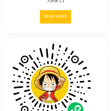
人的第 […]
蜂
拥
而
READ
READ MORE
至
MORE
IGXE、
网
易
BUFF
交
易
市
场
再
次
提
振