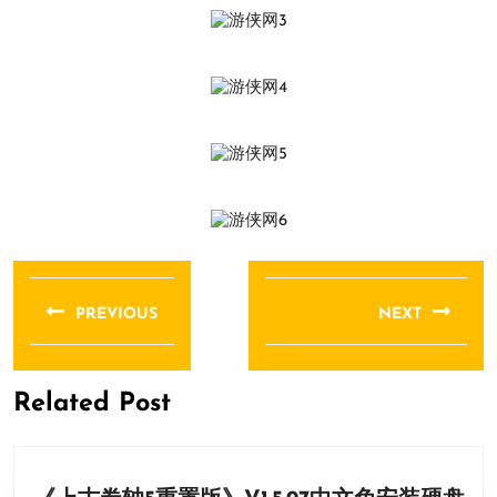
文
章
PREVIOUS
NEXT
导
Previous
Next
航
post:
post:
Related Post