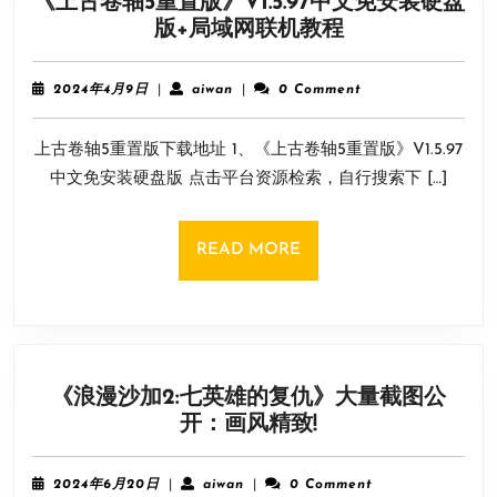
《上古卷轴5重置版》V1.5.97中文免安装硬盘
《上
版+局域网联机教程
古
卷
2024
aiwan
2024年4月9日
|
aiwan
|
0 Comment
轴
年
4
5
上古卷轴5重置版下载地址 1、《上古卷轴5重置版》V1.5.97
月
重
9
中文免安装硬盘版 点击平台资源检索，自行搜索下 […]
置
日
版》
V1.5.97
READ
READ MORE
中
MORE
文
免
安
装
《浪漫沙加2:七英雄的复仇》大量截图公
硬
《浪
开：画风精致!
盘
漫
版
沙
+局
2024
aiwan
2024年6月20日
|
aiwan
|
0 Comment