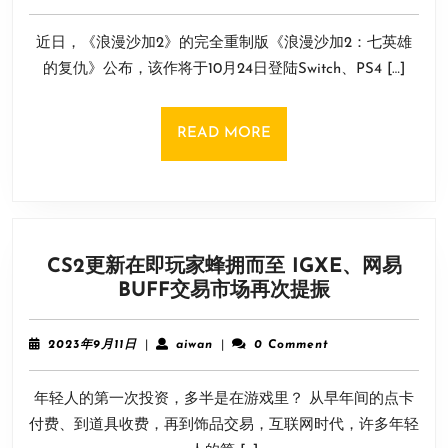
加
年
域
6
2:
网
近日，《浪漫沙加2》的完全重制版《浪漫沙加2：七英雄
月
七
联
20
的复仇》公布，该作将于10月24日登陆Switch、PS4 […]
英
日
机
雄
教
的
程
READ
READ MORE
复
MORE
仇》
大
量
截
CS2更新在即玩家蜂拥而至 IGXE、网易
图
CS2
BUFF交易市场再次提振
公
更
开：
新
画
2023
aiwan
2023年9月11日
|
aiwan
|
0 Comment
在
年
风
9
即
精
年轻人的第一次投资，多半是在游戏里？ 从早年间的点卡
月
玩
致!
11
付费、到道具收费，再到饰品交易，互联网时代，许多年轻
家
日