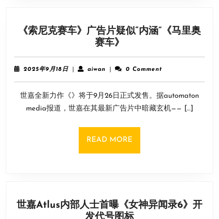
重
制
《索尼克赛车》广告片疑似“内涵”《马里奥
版》
《索
赛车》
明
尼
年
克
发
2025
aiwan
2025年9月18日
|
aiwan
|
0 Comment
赛
年
售！
9
车》
世嘉全新力作《》将于9月26日正式发售。据automaton
月
广
18
media报道，世嘉在其最新广告片中暗藏玄机—— […]
告
日
片
疑
READ
READ MORE
似
MORE
“内
涵”
《马
里
世嘉Atlus内部人士首曝《女神异闻录6》开
奥
世
发代号图标
赛