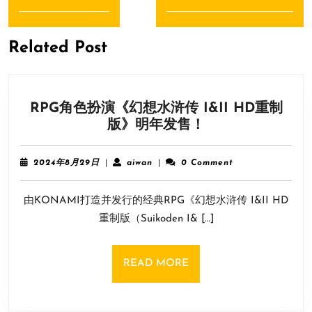
导
Previous
Next
航
post:
post:
Related Post
RPG角色扮演《幻想水浒传 I&II HD重制
RPG
版》明年发售！
角
色
2024
aiwan
2024年8月29日
|
aiwan
|
0 Comment
扮
年
8
演
由KONAMI打造并发行的经典RPG《幻想水浒传 I&II HD
月
《幻
29
重制版（Suikoden I& […]
想
日
水
浒
READ
READ MORE
传
MORE
I&II
HD