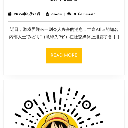
嘉
车》
Atlus
2024
aiwan
2024年5月25日
|
aiwan
|
0 Comment
内
年
5
部
近日，游戏界迎来一则令人兴奋的消息，世嘉Atlus的知名
月
人
25
内部人士“みどり”（意译为“绿”）在社交媒体上泄露了备 […]
士
日
首
曝
READ
READ MORE
《女
MORE
神
异
闻
录
6》
开
发
代
号