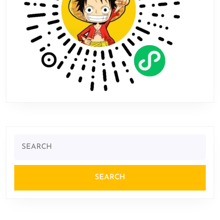
图
标
Search
for: