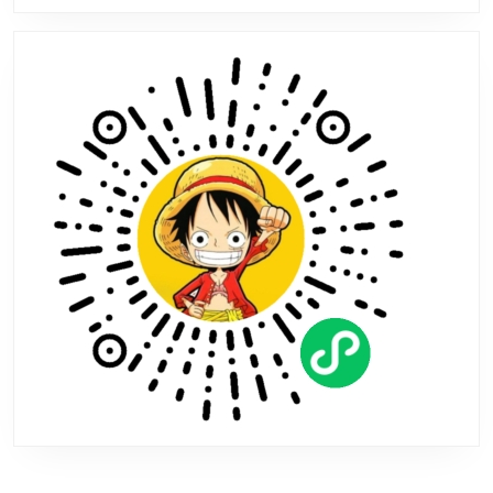
戏
《午
夜
之
南》
2024
年
发
售！