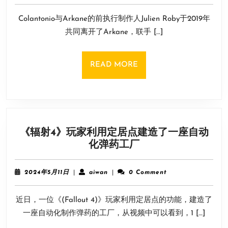
人
年
3
透
Colantonio与Arkane的前执行制作人Julien Roby于2019年
月
露
21
共同离开了Arkane，联手 […]
新
日
作
是
READ
READ MORE
一
MORE
款
第
一
人
《辐射4》玩家利用定居点建造了一座自动
称
《辐
化弹药工厂
复
射
古
4》
科
2024
aiwan
2024年5月11日
|
aiwan
|
0 Comment
玩
年
幻
5
家
RPG
近日，一位《(Fallout 4)》玩家利用定居点的功能，建造了
月
利
11
一座自动化制作弹药的工厂，从视频中可以看到，1 […]
用
日