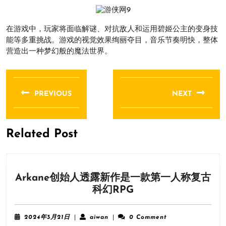
在游戏中，玩家将面临解谜、对抗敌人和运用碧姬公主的变身技
能等多重挑战。游戏的视觉效果绚丽夺目，音乐节奏明快，整体
营造出一种梦幻般的魔法世界。
文
章
PREVIOUS
NEXT
导
Previous
Next
航
post:
post:
Related Post
Arkane创始人透露新作是一款第一人称复古
Arkane
科幻RPG
创
始
2024
aiwan
2024年3月21日
|
aiwan
|
0 Comment