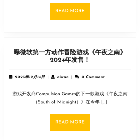
定
居
READ
READ MORE
点
MORE
建
造
了
一
曝微软第一方动作冒险游戏《午夜之南》
座
曝
2024年发售！
自
微
动
软
化
2023
aiwan
2023年12月14日
|
aiwan
|
0 Comment
第
年
弹
12
一
药
游戏开发商Compulsion Games的下一款游戏《午夜之南
月
方
工
14
（South of Midnight）》在今年 […]
动
日
厂
作
冒
READ
READ MORE
险
MORE
游