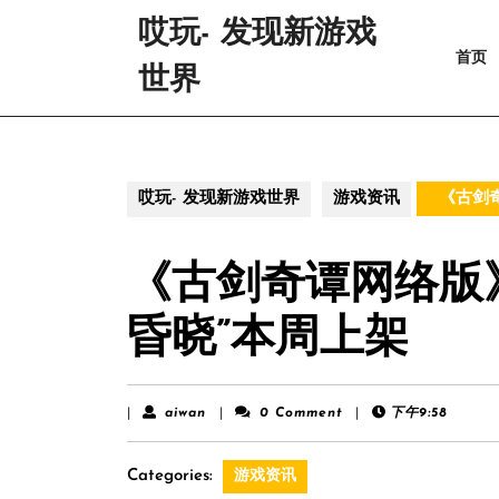
Skip
哎玩- 发现新游戏
to
首页
content
世界
Skip
to
content
哎玩- 发现新游戏世界
游戏资讯
《古剑奇
《古剑奇谭网络版》
昏晓”本周上架
aiwan
|
aiwan
|
0 Comment
|
下午9:58
Categories:
游戏资讯