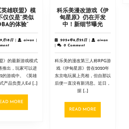
《英雄联盟》模
科乐美漫改游戏《伊
不仅仅是“类似
甸星原》仍在开发
新
科
OBA的体验”
中！新细节曝光
的
乐
《英
美
2023
aiwan
2024
aiwan
年9月18日
|
aiwan
|
2024年6月25日
|
aiwan
雄
漫
年
年
ment
|
0 Comment
9
6
联
改
月
月
盟》
游
盟》的最新游戏模式
18
科乐美的漫改第三人称RPG游
25
模
戏
日
日
”将推出，玩家可以进
戏《伊甸星原》曾在2020年
式
《伊
2v2的游戏中。《英雄
东京电玩展上亮相，但自那以
将
甸
产品负责人Ed […]
后便一直没有新消息。近日，
不
星
据 […]
仅
原》
仅
仍
READ
EAD MORE
是
在
MORE
READ
READ MORE
“类
开
MORE
似
发
MOBA
中！