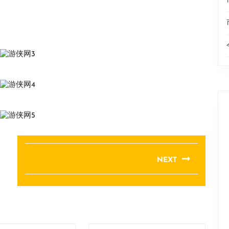
NEXT
Next
post: