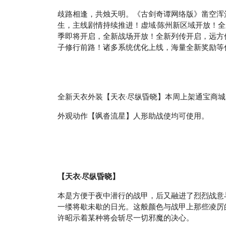
歧路相逢，共烛天明。《古剑奇谭网络版》凿空浑
生，主线剧情持续推进！虚域·陈州新区域开放！
季即将开启，全新战场开放！全新列传开启，远方传
子修行前路！诸多系统优化上线，海量全新奖励等
全新天衣外装【天衣·尽纵昏晓】本周上架通宝商
外观动作【飒沓流星】人形助战使均可使用。
【天衣·尽纵昏晓】
本是方便于夜中潜行的战甲，后又融进了烈烈战意
一缕将歇未歇的日光。这般颜色与战甲上那些凌厉
许昭示着某种将会斩尽一切邪魔的决心。