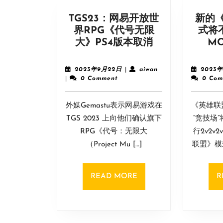
TGS23：网易开放世
新的
界RPG《代号无限
式将
TGS23：
大》PS4版本取消
M
网
易
2023
aiwan
2023年9月22日
|
aiwan
2023
开
年
|
0 Comment
0 Com
9
放
月
世
外媒Gemastu表示网易游戏在
22
《英雄联
界
日
TGS 2023 上向他们确认旗下
“竞技场
RPG《代
RPG《代号：无限大
行2v2v
号
（Project Mu […]
联盟》模式
无
限
大》
READ
READ MORE
R
PS4
MORE
版
本
取