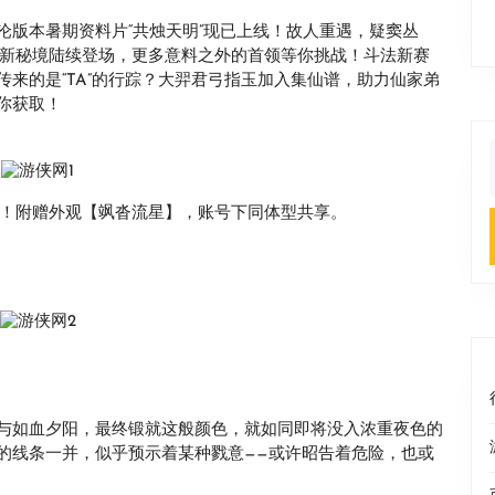
沦版本暑期资料片“共烛天明”现已上线！故人重遇，疑窦丛
全新秘境陆续登场，更多意料之外的首领等你挑战！斗法新赛
来的是“TA”的行踪？大羿君弓指玉加入集仙谱，助力仙家弟
你获取！
f
城！附赠外观【飒沓流星】，账号下同体型共享。
与如血夕阳，最终锻就这般颜色，就如同即将没入浓重夜色的
的线条一并，似乎预示着某种戮意——或许昭告着危险，也或