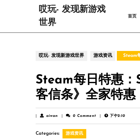
Skip
哎玩- 发现新游戏
to
首页
content
世界
Skip
to
content
哎玩- 发现新游戏世界
游戏资讯
Stea
Steam每日特惠：
客信条》全家特惠
aiwan
|
aiwan
|
0 Comment
|
下午2:10
Categories:
游戏资讯