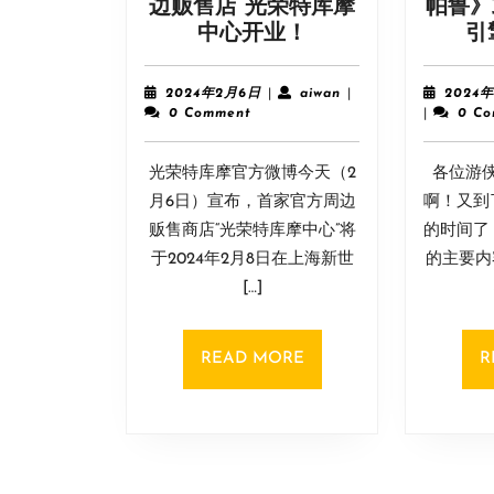
边贩售店 光荣特库摩
帕鲁》或
光
中心开业！
引
荣
国
2024
aiwan
2024年2月6日
|
aiwan
|
2024
内
年
0 Comment
|
0 C
2
首
月
家
光荣特库摩官方微博今天（2
6
各位游
官
日
月6日）宣布，首家官方周边
啊！又到
方
贩售商店“光荣特库摩中心”将
的时间了
周
于2024年2月8日在上海新世
的主要内
边
[…]
贩
售
店
READ
READ MORE
R
光
MORE
荣
特
库
摩