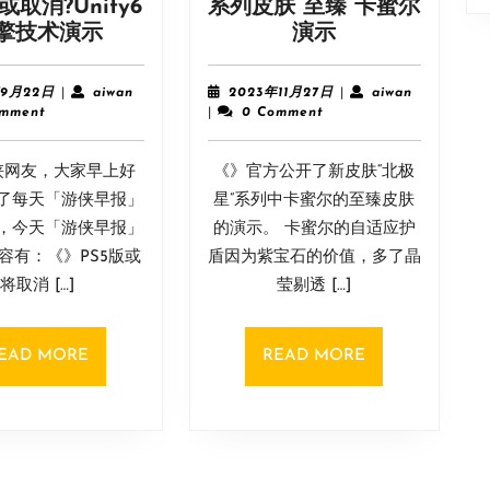
取消?Unity6
系列皮肤 至臻 卡蜜尔
游
《英
擎技术演示
演示
侠
雄
早
联
2024
aiwan
2023
aiwan
年9月22日
|
aiwan
2023年11月27日
|
aiwan
报:PS5《幻
盟》
年
年
omment
|
0 Comment
9
11
兽
“北
月
月
帕
极
侠网友，大家早上好
22
《》官方公开了新皮肤“北极
27
鲁》
星”
日
日
了每天「游侠早报」
星”系列中卡蜜尔的至臻皮肤
或
系
，今天「游侠早报」
的演示。 卡蜜尔的自适应护
取
列
容有：《》PS5版或
盾因为紫宝石的价值，多了晶
消?
皮
将取消 […]
莹剔透 […]
Unity6
肤
引
至
擎
臻
READ
READ
EAD MORE
READ MORE
技
卡
MORE
MORE
术
蜜
演
尔
示
演
示