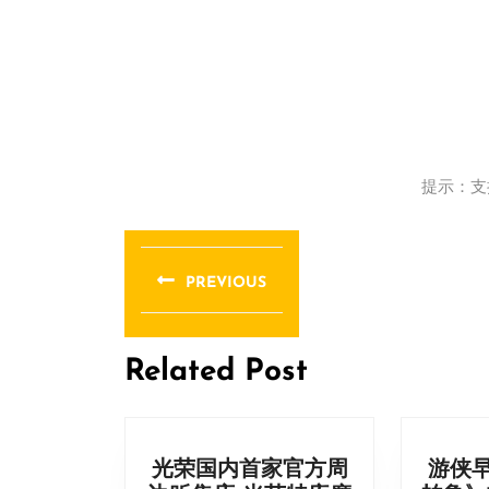
提示：支
文
章
PREVIOUS
导
Previous
post:
航
Related Post
光荣国内首家官方周
游侠早