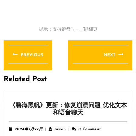
提示：支持键盘“← →”键翻页
文
章
PREVIOUS
NEXT
导
Previous
Next
航
post:
post:
Related Post
《碧海黑帆》更新：修复崩溃问题 优化文本
《碧
和语音聊天
海
黑
2024
aiwan
2024年3月27日
|
aiwan
|
0 Comment
帆》
年