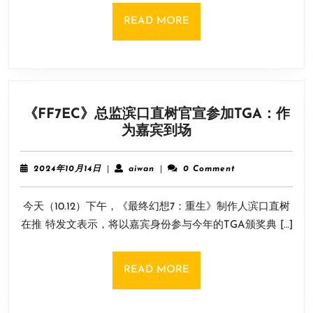
犯
READ
READ MORE
罪
MORE
设
计
师
模
《FF7EC》总监滨口直树官宣参加TGA：作
拟
《FF7EC》
为嘉宾到场
器》
总
Steam
监
公
2024
aiwan
2024年10月14日
|
aiwan
|
0 Comment
滨
年
布
10
口
今天（10.12）下午，《最终幻想7：重生》制作人滨口直树
月
直
14
在推 特发文表示，将以嘉宾身份参与今年的TGA颁奖典 […]
树
日
官
宣
READ
READ MORE
参
MORE
加