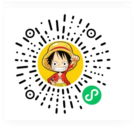
TGA：
作
为
嘉
宾
到
场