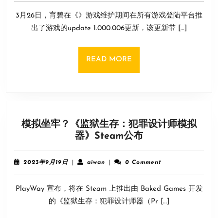
3
更
3月26日，育碧在《》游戏维护期间在所有游戏登陆平台推
月
新：
27
出了游戏的update 1.000.006更新，该更新带 […]
修
日
复
崩
READ
READ MORE
溃
MORE
问
题
优
化
模拟坐牢？《监狱生存：犯罪设计师模拟
文
模
器》Steam公布
本
拟
和
坐
语
2023
aiwan
2023年9月19日
|
aiwan
|
0 Comment
牢？
年
音
9
《监
聊
PlayWay 宣布，将在 Steam 上推出由 Baked Games 开发
月
狱
天
19
的《监狱生存：犯罪设计师器（Pr […]
生
日
存：